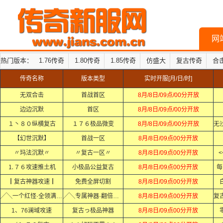
网
热门版本：
1.76传奇
1.80传奇
1.85传奇
仿盛大
复古传奇
合
传奇名称
版本类型
实时开服[月/日/时]
无双合击
首战首区
8月/8日/09点/00分开放
边边沉默
首区
8月/8日/09点/00分开放
１丶８０纵横复古
１７６极品微变
8月/8日/09点/00分开放
【幻世沉默】
首战一区
8月/8日/09点00分开放
〃玛法沉默〃
〃复古一区〃
8月/8日/09点00分开放
<
⒈７６攻速推土机
小极品公益复古
8月/8日/09点00分开放
每
┃复古神器攻速┃
免费全屏切割
8月/8日/09点00分开放
╱╲一个红怪·全领满·╱╲
╱╲专属神器·翻倍爆·╱╲
8月/8日/09点00分开放
1、76澜域攻速
复古っ极品神器
8月/8日/09点00分开放