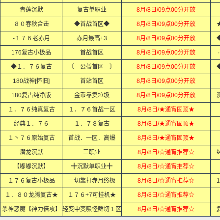
青莲沉默
复古单职业
8月/8日/09点00分开放
８０春秋合击
◆首战首区◆
8月/8日/09点00分开放
-１７６老赤月
赤月最高+3
8月/8日/09点00分开放
176复古小极品
首战首区
8月/8日/09点00分开放
◆１．７６复古
〔 公益首区 〕
8月/8日/09点00分开放
180战神[怀旧]
首站首区
8月/8日/09点00分开放
180复古纯净版
金币靠卖垃圾
8月/8日/09点00分开放
１．７６纯真复古
１．７６首战一区
8月/8日/★通宵固顶★
经典１．７６
１．７８复古
8月/8日/★通宵固顶★
１丶７６原始复古
首战．一区．高爆
8月/8日/★通宵固顶★
潜龙沉默
三职业
8月/8日/☆通宵推荐☆
【嘟嘟沉默】
╋沉默单职业╋
8月/8日/☆通宵推荐☆
１７６复古小极品
一切靠打赤月终极
8月/8日/☆通宵推荐☆
1
１．８０龙腾复古★
１７６+7可挂机★
8月/8日/☆通宵推荐☆
杀神恶魔【神力倍攻】
轻变中变吸怪群切１区
8月/8日/☆通宵推荐☆