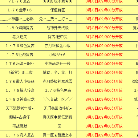
√１·７６复古
★★好玩不累★★
8月/8日/09点00分开放
１·７６金币+６
保值首区
8月/8日/09点00分开放
﹏﹏〃神器〃﹏必爆〃充值﹏﹏
免〃﹏费〃﹏打〃﹏顶〃﹏赞〃
8月/8日/09点00分开放
１·８０烟雨复古
战神开天终极
8月/8日/09点00分开放
魔
老兵迷失
复古·轻中变
8月/8日/09点00分开放
１丶７６绿色复古
赤月终极金币版
8月/8日/09点00分开放
１·７６征战复古
小极品+６
8月/8日/09点00分开放
１７６玛法三职业
小极品刚开一秒
8月/8日/09点00分开放
〈新货〉刚上市
赞助．全．靠．打
8月/8日/09点00分开放
１７６散人小极品
赤月终极神器冰雪
8月/8日/09点00分开放
１．７６散人传奇
１.７６特色免费
8月/8日/09点00分开放
１
１丶８０神豪火龙
╲╲首战一区╱╱
8月/8日/09点00分开放
低
天下沉默老年版●
无门槛回收挂机●
8月/8日/09点00分开放
靓装●古惑仔
真①区◆超低消费
8月/8日/09点00分开放
再战沉默
一区
8月/8日/09点00分开放
１．７６凡人复古
真一区▲新版上市
8月/8日/09点00分开放