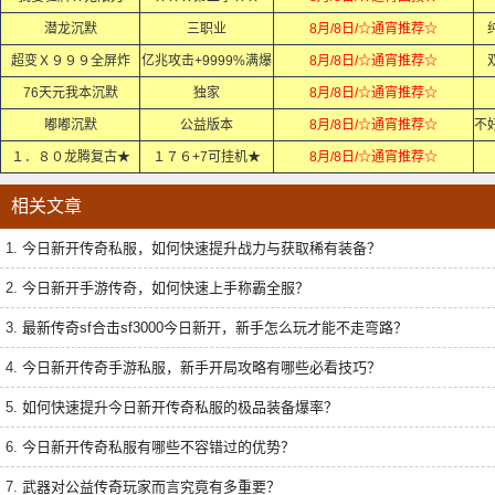
潜龙沉默
三职业
8月/8日/☆通宵推荐☆
超变Ｘ９９９全屏炸
亿兆攻击+9999%满爆
8月/8日/☆通宵推荐☆
76天元我本沉默
独家
8月/8日/☆通宵推荐☆
嘟嘟沉默
公益版本
8月/8日/☆通宵推荐☆
１．８０龙腾复古★
１７６+7可挂机★
8月/8日/☆通宵推荐☆
相关文章
1.
今日新开传奇私服，如何快速提升战力与获取稀有装备？
2.
今日新开手游传奇，如何快速上手称霸全服？
3.
最新传奇sf合击sf3000今日新开，新手怎么玩才能不走弯路？
4.
今日新开传奇手游私服，新手开局攻略有哪些必看技巧？
5.
如何快速提升今日新开传奇私服的极品装备爆率？
6.
今日新开传奇私服有哪些不容错过的优势？
7.
武器对公益传奇玩家而言究竟有多重要？