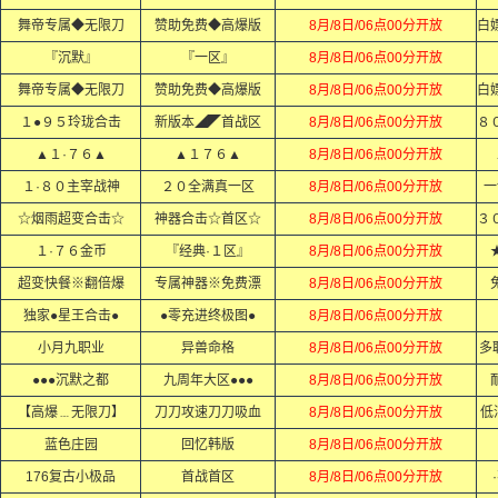
舞帝专属◆无限刀
赞助免费◆高爆版
8月/8日/06点00分开放
『沉默』
『一区』
8月/8日/06点00分开放
舞帝专属◆无限刀
赞助免费◆高爆版
8月/8日/06点00分开放
１●９５玲珑合击
新版本◢◤首战区
8月/8日/06点00分开放
▲１·７６▲
▲１７６▲
8月/8日/06点00分开放
１·８０主宰战神
２０全满真一区
8月/8日/06点00分开放
一
☆烟雨超变合击☆
神器合击☆首区☆
8月/8日/06点00分开放
１·７６金币
『经典·１区』
8月/8日/06点00分开放
超变快餐※翻倍爆
专属神器※免费漂
8月/8日/06点00分开放
独家●星王合击●
●零充进终极图●
8月/8日/06点00分开放
小月九职业
异兽命格
8月/8日/06点00分开放
多
●●●沉默之都
九周年大区●●●
8月/8日/06点00分开放
【高爆﹍无限刀】
刀刀攻速刀刀吸血
8月/8日/06点00分开放
低
蓝色庄园
回忆韩版
8月/8日/06点00分开放
176复古小极品
首战首区
8月/8日/06点00分开放