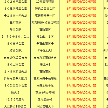
２０２６星王合击
10元回馈畅玩
8月/8日/06点00分开放
８０独家帝王合击
特色合击真１区
8月/8日/06点00分开放
◆１８０十元火龙
攻速神器◆一区
8月/8日/06点00分开放
沙
狂刀攻速
刀刀麻痹●破复活神器
8月/8日/06点00分开放
帝天沉默
首站首区
8月/8日/06点00分开放
【．７６╋８０．合击．】
第１战．１区
8月/8日/06点00分开放
〔
８０春秋合击
◆首战首区◆
8月/8日/06点00分开放
〔欧洲沉默〕
〔特权永久〕
8月/8日/06点00分开放
★★10米合击★★
★★万里首战★★
8月/8日/06点00分开放
★
８０上瘾合击
星王＋1
8月/8日/06点00分开放
低
１丶８０霸世火龙
首站首区
8月/8日/06点00分开放
舞帝专属◆无限刀
赞助免费◆高爆版
8月/8日/06点00分开放
８０公益金币合击
免费全新季度
8月/8日/06点00分开放
颠火２
攻速·好玩·单职
8月/8日/06点00分开放
-１７６老赤月
赤月最高+3
8月/8日/06点00分开放
天涯传奇180合击
六区君临天下
8月/8日/06点00分开放