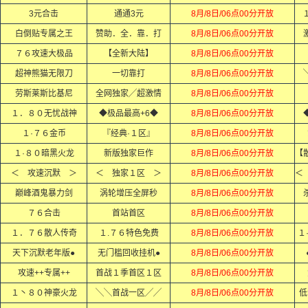
3元合击
通通3元
8月/8日/06点00分开放
白倒贴专属之王
赞助．全．靠．打
8月/8日/06点00分开放
７６攻速大极品
【全新大陆】
8月/8日/06点00分开放
超神熊猫无限刀
一切靠打
8月/8日/06点00分开放
劳斯莱斯比基尼
全网独家╱超激情
8月/8日/06点00分开放
１．８０无忧战神
◆极品最高+6◆
8月/8日/06点00分开放
１·７６金币
『经典·１区』
8月/8日/06点00分开放
１·８０暗黑火龙
新版独家巨作
8月/8日/06点00分开放
＜ 攻速沉默 ＞
＜ 独家１区 ＞
8月/8日/06点00分开放
巅峰酒鬼暴力剑
涡轮增压全屏秒
8月/8日/06点00分开放
７６合击
首站首区
8月/8日/06点00分开放
１．７６散人传奇
１.７６特色免费
8月/8日/06点00分开放
１
天下沉默老年版●
无门槛回收挂机●
8月/8日/06点00分开放
攻速++专属++
首战１季首区１区
8月/8日/06点00分开放
１丶８０神豪火龙
╲╲首战一区╱╱
8月/8日/06点00分开放
低