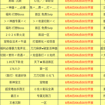
黑暗··沉默
Ｏ充╱╱单职业
8月/8日/06点00分开放
﹏﹏〃神器〃﹏必爆〃充值﹏﹏
免〃﹏费〃﹏打〃﹏顶〃﹏赞〃
8月/8日/06点00分开放
福利·打野Boss
首区·免费Svip
8月/8日/06点00分开放
＞〃神器专属〃＜
＞〃攻速切割〃＜
8月/8日/06点00分开放
福利·打野Boss
首区·免费Svip
8月/8日/06点00分开放
２０２６新火龙
首战一区
8月/8日/06点00分开放
宠物会法术〃牛逼
打蛋孵化〃给惊喜
8月/8日/06点00分开放
福利必爆暴力鬼斧无限刀
刀刀麻痹●破复活神器
8月/8日/06点00分开放
切割〃野外〃奇遇〃秘境
〃充值靠打〃０充终极〃
8月/8日/06点00分开放
1.85天下卧龙
天下★首战首区
8月/8日/06点00分开放
176人少
第一区
8月/8日/06点00分开放
（靠打）攻速好快
刀刀切割·０元飞
8月/8日/06点00分开放
新神宠王
宠物蛋
8月/8日/06点00分开放
超变嗜血杀戮王
０充０氪玩全满
8月/8日/06点00分开放
霸王Ⅱ
专属无限刀
8月/8日/06点00分开放
王者沉默
一区
8月/8日/06点00分开放