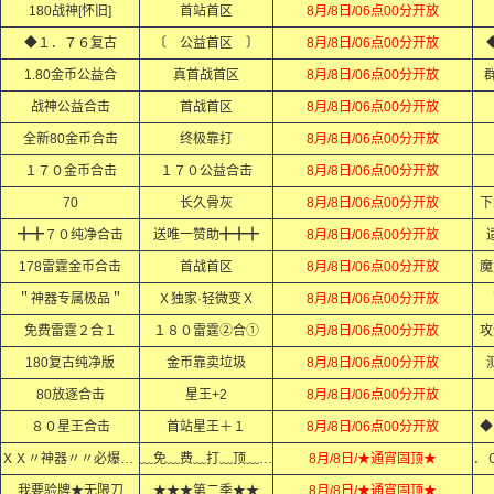
180战神[怀旧]
首站首区
8月/8日/06点00分开放
◆１．７６复古
〔 公益首区 〕
8月/8日/06点00分开放
1.80金币公益合
真首战首区
8月/8日/06点00分开放
群
战神公益合击
首战首区
8月/8日/06点00分开放
全新80金币合击
终极靠打
8月/8日/06点00分开放
１７０金币合击
１７０公益合击
8月/8日/06点00分开放
70
长久骨灰
8月/8日/06点00分开放
下
╋╋７０纯净合击
送唯一赞助╋╋╋
8月/8日/06点00分开放
适
178雷霆金币合击
首战首区
8月/8日/06点00分开放
魔
＂神器专属极品＂
Ｘ独家·轻微变Ｘ
8月/8日/06点00分开放
免费雷霆２合１
１８０雷霆②合①
8月/8日/06点00分开放
攻
180复古纯净版
金币靠卖垃圾
8月/8日/06点00分开放
80放逐合击
星王+2
8月/8日/06点00分开放
８０星王合击
首站星王＋１
8月/8日/06点00分开放
◆
ＸＸ〃神器〃〃必爆充值ＸＸ
﹏免﹏费﹏打﹏顶﹏赞﹏
8月/8日/★通宵固顶★
我要验牌★无限刀
★★★第二季★★
8月/8日/★通宵固顶★