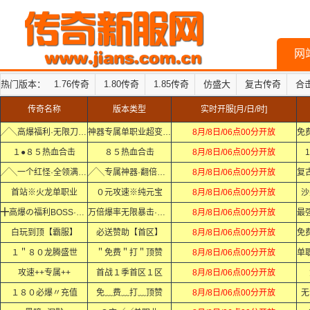
网
热门版本：
1.76传奇
1.80传奇
1.85传奇
仿盛大
复古传奇
合
传奇名称
版本类型
实时开服[月/日/时]
╱╲高爆福利·无限刀╱╲
神器专属单职业超变迷失中变
8月/8日/06点00分开放
１●８５热血合击
８５热血合击
8月/8日/06点00分开放
1
╱╲一个红怪·全领满·╱╲
╱╲专属神器·翻倍爆·╱╲
8月/8日/06点00分开放
首站※火龙单职业
０元攻速※纯元宝
8月/8日/06点00分开放
沙
╋高爆の福利BOSS·Ｘ·Ｘ
万倍爆率无限暴击·Ｘ·Ｘ
8月/8日/06点00分开放
白玩到顶【霸服】
必送赞助【首区】
8月/8日/06点00分开放
１＂８０龙腾盛世
＂免费＂打＂顶赞
8月/8日/06点00分开放
攻速++专属++
首战１季首区１区
8月/8日/06点00分开放
１８０必爆〃充值
免﹏费﹏打﹏顶赞
8月/8日/06点00分开放
无