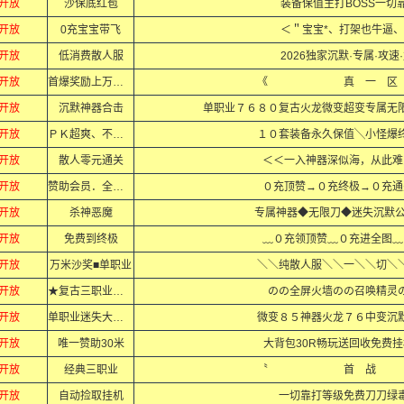
分开放
沙保底红苞
装备保值主打BOSS一切
分开放
0充宝宝带飞
＜＂宝宝*、打架也牛逼、野
分开放
低消费散人服
2026独家沉默·专属·攻速
分开放
首爆奖励上万充值
《 真 一 
分开放
沉默神器合击
单职业７６８０复古火龙微变超变专属无
分开放
ＰＫ超爽、不秒杀
１０套装备永久保值╲小怪爆
分开放
散人零元通关
＜＜一入神器深似海，从此难
分开放
赞助会员．全靠打
０充顶赞→０充终极→０充通
分开放
杀神恶魔
专属神器◆无限刀◆迷失沉默公
分开放
免费到终极
﹏０充领顶赞﹏０充进全图﹏
分开放
万米沙奖■单职业
＼＼纯散人服＼＼一＼＼切＼
分开放
★复古三职业暗黑
のの全屏火墙のの召唤精灵
分开放
单职业迷失大极品
微变８５神器火龙７６中变沉
分开放
唯一赞助30米
大背包30R畅玩送回收免费
分开放
经典三职业
〝 首 
分开放
自动捡取挂机
一切靠打等级免费刀刀绿