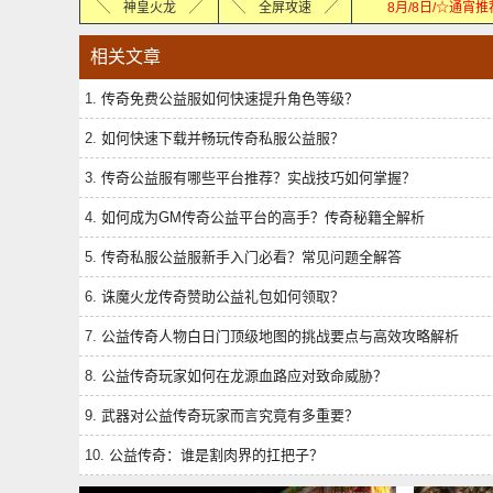
╲ 神皇火龙 ╱
╲ 全屏攻速 ╱
8月/8日/☆通宵
相关文章
1.
传奇免费公益服如何快速提升角色等级？
2.
如何快速下载并畅玩传奇私服公益服？
3.
传奇公益服有哪些平台推荐？实战技巧如何掌握？
4.
如何成为GM传奇公益平台的高手？传奇秘籍全解析
5.
传奇私服公益服新手入门必看？常见问题全解答
6.
诛魔火龙传奇赞助公益礼包如何领取？
7.
公益传奇人物白日门顶级地图的挑战要点与高效攻略解析
8.
公益传奇玩家如何在龙源血路应对致命威胁？
9.
武器对公益传奇玩家而言究竟有多重要？
10.
公益传奇：谁是割肉界的扛把子？