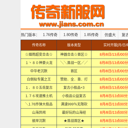
热门版本：
1.76传奇
1.80传奇
1.85传奇
仿盛大
复
传奇名称
版本类型
实时开服[月/日/
☆烟雨超变合击☆
神器合击☆首区☆
8月/8日/13点/00
１丶８０神豪火龙
╲╲首战一区╱╱
8月/8日/13点/00
中华老沉默
首区
8月/8日/13点/00
白倒贴专属之王
赞助．全．靠．打
8月/8日/13点/00
１．８０五岳复古
复古小极品+3
8月/8日/13点/00
⒈７６攻速推土机
小极品公益复古
8月/8日/13点00
╲1.76炸弹大极品
满速999％无限砍
8月/8日/13点00
山海异闻
最好玩的山海经
8月/8日/13点00
彼岸沉默
★首战首区★
8月/8日/13点00