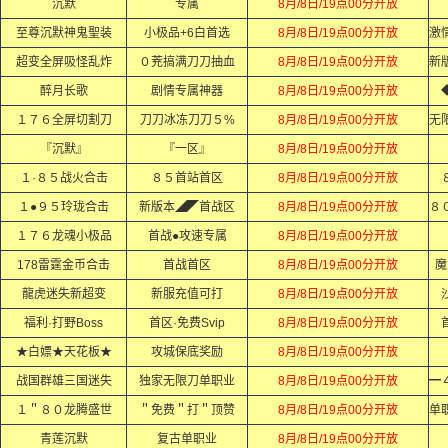
沉默
专属
8月/8日/19点00分开放
至尊沉默神鬼聖装
小极品+6白首选
8月/8日/19点00分开放
超变全屏吸怪乱炸
０茺搞满刀刀抽血
8月/8日/19点00分开放
醉月长歌
剧情专属神器
8月/8日/19点00分开放
１７６全屏切割刀
刀刀冰冻刀刀５%
8月/8日/19点00分开放
『沉默』
『一区』
8月/8日/19点00分开放
１·８５战火合击
８５首站首区
8月/8日/19点00分开放
１●９５玲珑合击
新版本◢◤首战区
8月/8日/19点00分开放
１７６龙魂小极品
首战●攻速专属
8月/8日/19点00分开放
178雷霆金币合击
首战首区
8月/8日/19点00分开放
魔
龍虎迷失新超变
新服充值可打
8月/8日/19点00分开放
福利·打野Boss
首区·免费Svip
8月/8日/19点00分开放
★白嫖★天花板★
攻城保底奖励
8月/8日/19点00分开放
战国群雄三国迷失
独家无限刀单职业
8月/8日/19点00分开放
１＂８０龙腾盛世
＂免费＂打＂顶赞
8月/8日/19点00分开放
青莲沉默
复古单职业
8月/8日/19点00分开放