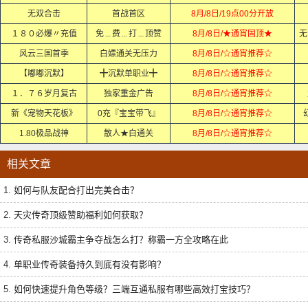
无双合击
首战首区
8月/8日/19点00分开放
１８０必爆〃充值
免﹍费﹍打﹍顶赞
8月/8日/★通宵固顶★
无
风云三国首季
白嫖通关无压力
8月/8日/☆通宵推荐☆
【嘟嘟沉默】
╋沉默单职业╋
8月/8日/☆通宵推荐☆
１．７６岁月复古
独家重金广告
8月/8日/☆通宵推荐☆
新《宠物天花板》
0充『宝宝带飞』
8月/8日/☆通宵推荐☆
1.80极品战神
散人★白通关
8月/8日/☆通宵推荐☆
相关文章
1.
如何与队友配合打出完美合击？
2.
天灾传奇顶级赞助福利如何获取？
3.
传奇私服沙城霸主争夺战怎么打？称霸一方全攻略在此
4.
单职业传奇装备持久到底有没有影响？
5.
如何快速提升角色等级？三端互通私服有哪些高效打宝技巧？