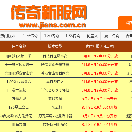
网
热门版本：
1.76传奇
1.80传奇
1.85传奇
仿盛大
复古传奇
合
传奇名称
版本类型
实时开服[月/日/时]
哪吒归来第一季
首战首区爆率高
8月/8日/19点/00分开放
★━鬼谷传专属━
剧情探索全爆神器
8月/8日/19点/00分开放
专
☆烟雨超变合击☆
神器合击☆首区☆
8月/8日/19点/00分开放
1.80金币公益合
真首战首区
8月/8日/19点/00分开放
群
[ 我本沉默 ]
╲╲２００３怀旧
8月/8日/19点/00分开放
万疆霜域
沉默专属
8月/8日/19点00分开放
180星王合击
一切靠打
8月/8日/19点00分开放
福利必爆暴力鬼斧无限刀
刀刀麻痹●破复活神器
8月/8日/19点00分开放
山海异闻
最好玩的山海经
8月/8日/19点00分开放