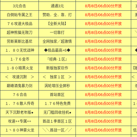
3元合击
通通3元
8月/8日/06点00分开放
白倒贴专属之王
赞助．全．靠．打
8月/8日/06点00分开放
７６攻速大极品
【全新大陆】
8月/8日/06点00分开放
超神熊猫无限刀
一切靠打
8月/8日/06点00分开放
劳斯莱斯比基尼
全网独家╱超激情
8月/8日/06点00分开放
１．８０无忧战神
◆极品最高+6◆
8月/8日/06点00分开放
１·７６金币
『经典·１区』
8月/8日/06点00分开放
１·８０暗黑火龙
新版独家巨作
8月/8日/06点00分开放
＜ 攻速沉默 ＞
＜ 独家１区 ＞
8月/8日/06点00分开放
巅峰酒鬼暴力剑
涡轮增压全屏秒
8月/8日/06点00分开放
７６合击
首站首区
8月/8日/06点00分开放
１．７６散人传奇
１.７６特色免费
8月/8日/06点00分开放
１
天下沉默老年版●
无门槛回收挂机●
8月/8日/06点00分开放
攻速++专属++
首战１季首区１区
8月/8日/06点00分开放
１丶８０神豪火龙
╲╲首战一区╱╱
8月/8日/06点00分开放
低