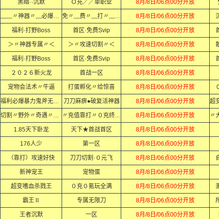
黑暗··沉默
Ｏ充╱╱单职业
8月/8日/06点00分开放
﹏﹏〃神器〃﹏必爆〃充值﹏﹏
免〃﹏费〃﹏打〃﹏顶〃﹏赞〃
8月/8日/06点00分开放
福利·打野Boss
首区·免费Svip
8月/8日/06点00分开放
＞〃神器专属〃＜
＞〃攻速切割〃＜
8月/8日/06点00分开放
福利·打野Boss
首区·免费Svip
8月/8日/06点00分开放
２０２６新火龙
首战一区
8月/8日/06点00分开放
宠物会法术〃牛逼
打蛋孵化〃给惊喜
8月/8日/06点00分开放
福利必爆暴力鬼斧无限刀
刀刀麻痹●破复活神器
8月/8日/06点00分开放
切割〃野外〃奇遇〃秘境
〃充值靠打〃０充终极〃
8月/8日/06点00分开放
1.85天下卧龙
天下★首战首区
8月/8日/06点00分开放
176人少
第一区
8月/8日/06点00分开放
（靠打）攻速好快
刀刀切割·０元飞
8月/8日/06点00分开放
新神宠王
宠物蛋
8月/8日/06点00分开放
超变嗜血杀戮王
０充０氪玩全满
8月/8日/06点00分开放
霸王Ⅱ
专属无限刀
8月/8日/06点00分开放
王者沉默
一区
8月/8日/06点00分开放