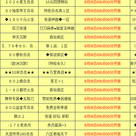
２０２６星王合击
10元回馈畅玩
8月/8日/06点00分开放
８０独家帝王合击
特色合击真１区
8月/8日/06点00分开放
◆１８０十元火龙
攻速神器◆一区
8月/8日/06点00分开放
沙
狂刀攻速
刀刀麻痹●破复活神器
8月/8日/06点00分开放
帝天沉默
首站首区
8月/8日/06点00分开放
【．７６╋８０．合击．】
第１战．１区
8月/8日/06点00分开放
〔
８０春秋合击
◆首战首区◆
8月/8日/06点00分开放
〔欧洲沉默〕
〔特权永久〕
8月/8日/06点00分开放
★★10米合击★★
★★万里首战★★
8月/8日/06点00分开放
★
８０上瘾合击
星王＋1
8月/8日/06点00分开放
低
１丶８０霸世火龙
首站首区
8月/8日/06点00分开放
舞帝专属◆无限刀
赞助免费◆高爆版
8月/8日/06点00分开放
８０公益金币合击
免费全新季度
8月/8日/06点00分开放
颠火２
攻速·好玩·单职
8月/8日/06点00分开放
-１７６老赤月
赤月最高+3
8月/8日/06点00分开放
天涯传奇180合击
六区君临天下
8月/8日/06点00分开放