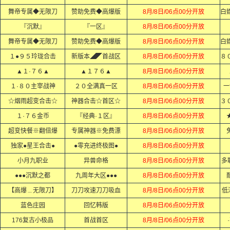
舞帝专属◆无限刀
赞助免费◆高爆版
8月/8日/06点00分开放
『沉默』
『一区』
8月/8日/06点00分开放
舞帝专属◆无限刀
赞助免费◆高爆版
8月/8日/06点00分开放
１●９５玲珑合击
新版本◢◤首战区
8月/8日/06点00分开放
▲１·７６▲
▲１７６▲
8月/8日/06点00分开放
１·８０主宰战神
２０全满真一区
8月/8日/06点00分开放
一
☆烟雨超变合击☆
神器合击☆首区☆
8月/8日/06点00分开放
１·７６金币
『经典·１区』
8月/8日/06点00分开放
超变快餐※翻倍爆
专属神器※免费漂
8月/8日/06点00分开放
独家●星王合击●
●零充进终极图●
8月/8日/06点00分开放
小月九职业
异兽命格
8月/8日/06点00分开放
多
●●●沉默之都
九周年大区●●●
8月/8日/06点00分开放
【高爆﹍无限刀】
刀刀攻速刀刀吸血
8月/8日/06点00分开放
低
蓝色庄园
回忆韩版
8月/8日/06点00分开放
176复古小极品
首战首区
8月/8日/06点00分开放