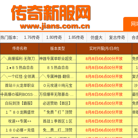
网
热门版本：
1.76传奇
1.80传奇
1.85传奇
仿盛大
复古传奇
合
传奇名称
版本类型
实时开服[月/日/时]
╱╲高爆福利·无限刀╱╲
神器专属单职业超变迷失中变
8月/8日/06点00分开放
１●８５热血合击
８５热血合击
8月/8日/06点00分开放
1
╱╲一个红怪·全领满·╱╲
╱╲专属神器·翻倍爆·╱╲
8月/8日/06点00分开放
首站※火龙单职业
０元攻速※纯元宝
8月/8日/06点00分开放
沙
╋高爆の福利BOSS·Ｘ·Ｘ
万倍爆率无限暴击·Ｘ·Ｘ
8月/8日/06点00分开放
白玩到顶【霸服】
必送赞助【首区】
8月/8日/06点00分开放
１＂８０龙腾盛世
＂免费＂打＂顶赞
8月/8日/06点00分开放
攻速++专属++
首战１季首区１区
8月/8日/06点00分开放
１８０必爆〃充值
免﹏费﹏打﹏顶赞
8月/8日/06点00分开放
无