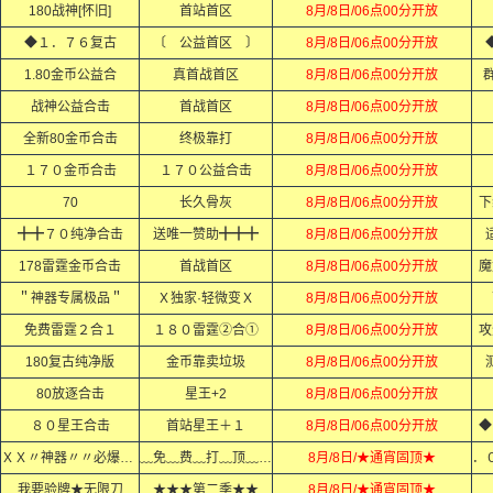
180战神[怀旧]
首站首区
8月/8日/06点00分开放
◆１．７６复古
〔 公益首区 〕
8月/8日/06点00分开放
1.80金币公益合
真首战首区
8月/8日/06点00分开放
群
战神公益合击
首战首区
8月/8日/06点00分开放
全新80金币合击
终极靠打
8月/8日/06点00分开放
１７０金币合击
１７０公益合击
8月/8日/06点00分开放
70
长久骨灰
8月/8日/06点00分开放
下
╋╋７０纯净合击
送唯一赞助╋╋╋
8月/8日/06点00分开放
适
178雷霆金币合击
首战首区
8月/8日/06点00分开放
魔
＂神器专属极品＂
Ｘ独家·轻微变Ｘ
8月/8日/06点00分开放
免费雷霆２合１
１８０雷霆②合①
8月/8日/06点00分开放
攻
180复古纯净版
金币靠卖垃圾
8月/8日/06点00分开放
80放逐合击
星王+2
8月/8日/06点00分开放
８０星王合击
首站星王＋１
8月/8日/06点00分开放
◆
ＸＸ〃神器〃〃必爆充值ＸＸ
﹏免﹏费﹏打﹏顶﹏赞﹏
8月/8日/★通宵固顶★
我要验牌★无限刀
★★★第二季★★
8月/8日/★通宵固顶★