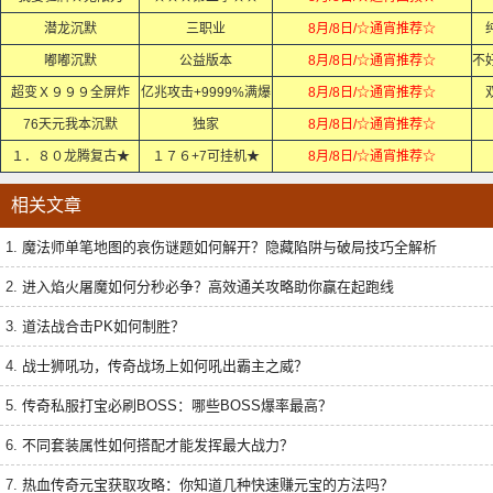
潜龙沉默
三职业
8月/8日/☆通宵推荐☆
嘟嘟沉默
公益版本
8月/8日/☆通宵推荐☆
超变Ｘ９９９全屏炸
亿兆攻击+9999%满爆
8月/8日/☆通宵推荐☆
76天元我本沉默
独家
8月/8日/☆通宵推荐☆
１．８０龙腾复古★
１７６+7可挂机★
8月/8日/☆通宵推荐☆
相关文章
1.
魔法师单笔地图的哀伤谜题如何解开？隐藏陷阱与破局技巧全解析
2.
进入焰火屠魔如何分秒必争？高效通关攻略助你赢在起跑线
3.
道法战合击PK如何制胜？
4.
战士狮吼功，传奇战场上如何吼出霸主之威？
5.
传奇私服打宝必刷BOSS：哪些BOSS爆率最高？
6.
不同套装属性如何搭配才能发挥最大战力？
7.
热血传奇元宝获取攻略：你知道几种快速赚元宝的方法吗？