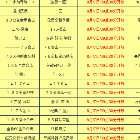
＜＂永劫专属＂＞
〔最新一区〕
8月/7日/09点30分开放
★
凌川沉默
一区
8月/7日/09点30分开放
８０公益金币合击
免费全新季度
8月/7日/09点30分开放
1.76-原始
1.76-复古
8月/7日/09点30分开放
颠火２
攻速·好玩·单职
8月/7日/09点30分开放
━━━━７６合击
７６合击━━━━
8月/7日/09点30分开放
７６天神剧毒切割
７６道招变态糖宝
8月/7日/09点30分开放
１９５圣龙合击
首战●刚开一秒
8月/7日/09点30分开放
『沉默』
『一区』
8月/7日/09点30分开放
▲１·７６▲
▲１７６▲
8月/7日/09点30分开放
１·８０主宰战神
２０全满真一区
8月/7日/09点30分开放
一
〔·赤壁·沉默·
〔全·新·首·发
8月/7日/09点30分开放
万
１·７６金币
『经典·１区』
8月/7日/09点30分开放
１·８５战火合击
８５首站首区
8月/7日/09点30分开放
全新80金币合击
终极靠打
8月/7日/09点30分开放
超变快餐※翻倍爆
专属神器※免费漂
8月/7日/09点30分开放