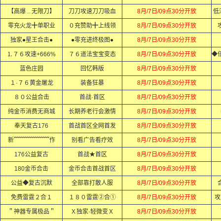
【高爆﹍无限刀】
刀刀攻速刀刀吸血
8月/7日/09点30分开放
低
零充火龙╋单职业
０充赞助╋上线领
8月/7日/09点30分开放
独家●星王合击●
●零充进终极图●
8月/7日/09点30分开放
⒈７６攻速+666%
７６道法宝宝变态
8月/7日/09点30分开放
蓝色庄园
回忆韩版
8月/7日/09点30分开放
１·７６黄金屠龙
装备狂暴
8月/7日/09点30分开放
８０公益合击
首战·首区
8月/7日/09点30分开放
纯金币消费无商城
长期养老行会激情
8月/7日/09点30分开放
奉天复古176
首战首区全网首发
8月/7日/09点30分开放
新﹌﹌﹌﹌﹌﹌作
别看广告看疗效
8月/7日/09点30分开放
176公益复古
首战★首区
8月/7日/09点30分开放
180金币合击
金币合击首战首区
8月/7日/09点30分开放
公益◆复古沉默
全部靠打散人服
8月/7日/09点30分开放
免费雷霆２合１
１８０雷霆②合①
8月/7日/09点30分开放
攻
＂神器专属极品＂
Ｘ独家·轻微变Ｘ
8月/7日/09点30分开放