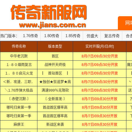
网
热门版本：
1.76传奇
1.80传奇
1.85传奇
仿盛大
复古传奇
合
传奇名称
版本类型
实时开服[月/日/时]
中华老沉默
首区
8月/7日/09点/30分开放
１·８０烟雨复古
战神开天终极
8月/7日/09点/30分开放
魔
１．８０启元火龙
┃ 首站首区 ┃
8月/7日/09点/30分开放
＜新．攻速．三职．
★独创★狂追梦★高
8月/7日/09点/30分开放
丶
╲1.76炸弹大极品
满速999％无限砍
8月/7日/09点/30分开放
送
〔·赤壁沉默·〕
〔·全新首发·〕
8月/7日/09点30分开放
哪吒归来第一季
首战首区爆率高
8月/7日/09点30分开放
哪吒归来第一季
首战首区爆率高
8月/7日/09点30分开放
麻痹王
新战区来袭
8月/7日/09点30分开放