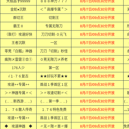
大极品╊99999
８８８神力７７７
8月/7日/09点30分开放
金蛇●沉默
＜＂高爆专属＂＞
8月/7日/09点30分开放
群切王
切割王
8月/7日/09点30分开放
霸王Ⅱ
专属无限刀
8月/7日/09点30分开放
（靠打）攻速好快
刀刀切割·０元飞
8月/7日/09点30分开放
王者沉默
一区
8月/7日/09点30分开放
零茺「白瓢」神器
刀刀「切割」秒怪
8月/7日/09点30分开放
瘋狗メ雷霆②合①
０茺无限刀メ养老
8月/7日/09点30分开放
176人少
第一区
8月/7日/09点30分开放
√１·７６复古
★★好玩不累★★
8月/7日/09点30分开放
攻速++专属++
首战１季首区１区
8月/7日/09点30分开放
＞〃神器专属〃＜
＞〃攻速切割〃＜
8月/7日/09点30分开放
(﹍﹍新西游﹍﹍)
(﹍﹍第一季﹍﹍)
8月/7日/09点30分开放
(
１．７６散人传奇
１.７６特色免费
8月/7日/09点30分开放
灬
攻速++专属++
首战１季首区１区
8月/7日/09点30分开放
◆ 攻速神器 ◆
〃无〃限〃首〃爆
8月/7日/09点30分开放