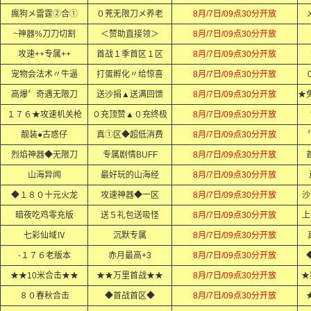
瘋狗メ雷霆②合①
０茺无限刀メ养老
8月/7日/09点30分开放
~神器%刀刀切割
＜赞助直接领＞
8月/7日/09点30分开放
攻速++专属++
首战１季首区１区
8月/7日/09点30分开放
宠物会法术〃牛逼
打蛋孵化〃给惊喜
8月/7日/09点30分开放
高爆〞奇遇无限刀
送沙捐▲送满回馈
8月/7日/09点30分开放
１７６★攻速机关枪
０充顶赞▲０充终极
8月/7日/09点30分开放
靓装●古惑仔
真①区◆超低消费
8月/7日/09点30分开放
烈焰神器◆无限刀
专属剧情BUFF
8月/7日/09点30分开放
山海异闻
最好玩的山海经
8月/7日/09点30分开放
◆１８０十元火龙
攻速神器◆一区
8月/7日/09点30分开放
沙
暗夜吃鸡零充版
送５礼包送吸怪
8月/7日/09点30分开放
上
七彩仙域Ⅳ
沉默专属
8月/7日/09点30分开放
-１７６老版本
赤月最高+3
8月/7日/09点30分开放
★★10米合击★★
★★万里首战★★
8月/7日/09点30分开放
★
８０春秋合击
◆首战首区◆
8月/7日/09点30分开放