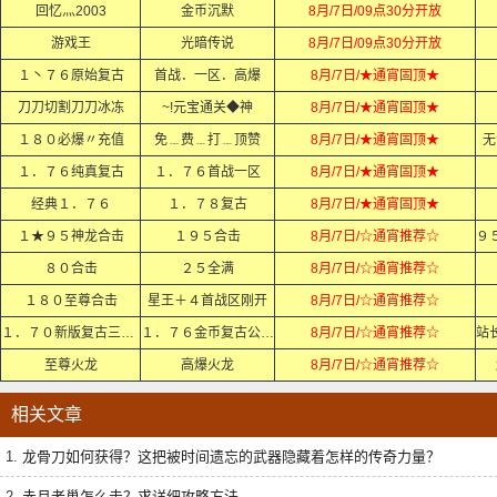
回忆灬2003
金币沉默
8月/7日/09点30分开放
游戏王
光暗传说
8月/7日/09点30分开放
１丶７６原始复古
首战．一区．高爆
8月/7日/★通宵固顶★
刀刀切割刀刀冰冻
~!元宝通关◆神
8月/7日/★通宵固顶★
１８０必爆〃充值
免﹍费﹍打﹍顶赞
8月/7日/★通宵固顶★
无
１．７６纯真复古
１．７６首战一区
8月/7日/★通宵固顶★
经典１．７６
１．７８复古
8月/7日/★通宵固顶★
１★９５神龙合击
１９５合击
8月/7日/☆通宵推荐☆
８０合击
２５全满
8月/7日/☆通宵推荐☆
１８０至尊合击
星王＋４首战区刚开
8月/7日/☆通宵推荐☆
１．７０新版复古三职业
１．７６金币复古公益服
8月/7日/☆通宵推荐☆
至尊火龙
高爆火龙
8月/7日/☆通宵推荐☆
相关文章
1.
龙骨刀如何获得？这把被时间遗忘的武器隐藏着怎样的传奇力量？
2.
赤月老巢怎么走？求详细攻略方法。