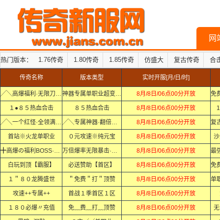
网
热门版本：
1.76传奇
1.80传奇
1.85传奇
仿盛大
复古传奇
合
传奇名称
版本类型
实时开服[月/日/时]
╱╲高爆福利·无限刀╱╲
神器专属单职业超变迷失中变
8月/8日/06点00分开放
１●８５热血合击
８５热血合击
8月/8日/06点00分开放
1
╱╲一个红怪·全领满·╱╲
╱╲专属神器·翻倍爆·╱╲
8月/8日/06点00分开放
首站※火龙单职业
０元攻速※纯元宝
8月/8日/06点00分开放
沙
╋高爆の福利BOSS·Ｘ·Ｘ
万倍爆率无限暴击·Ｘ·Ｘ
8月/8日/06点00分开放
白玩到顶【霸服】
必送赞助【首区】
8月/8日/06点00分开放
１＂８０龙腾盛世
＂免费＂打＂顶赞
8月/8日/06点00分开放
攻速++专属++
首战１季首区１区
8月/8日/06点00分开放
１８０必爆〃充值
免﹏费﹏打﹏顶赞
8月/8日/06点00分开放
无