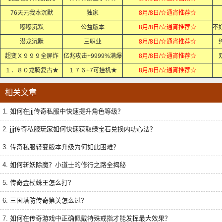
76天元我本沉默
独家
8月/8日/☆通宵推荐☆
嘟嘟沉默
公益版本
8月/8日/☆通宵推荐☆
潜龙沉默
三职业
8月/8日/☆通宵推荐☆
超变Ｘ９９９全屏炸
亿兆攻击+9999%满爆
8月/8日/☆通宵推荐☆
１．８０龙腾复古★
１７６+7可挂机★
8月/8日/☆通宵推荐☆
相关文章
1.
如何在jjj传奇私服中快速提升角色等级？
2.
jjj传奇私服玩家如何快速获取绿宝石兑换内功心法？
3.
传奇私服轻变版本升级为何如此困难？
4.
如何斩妖除魔？小道士的修行之路全揭秘
5.
传奇金杖蛛王怎么打？
6.
三国塔防传奇第关怎么过？
7.
如何在传奇游戏中正确佩戴特殊戒指才能发挥最大效果？