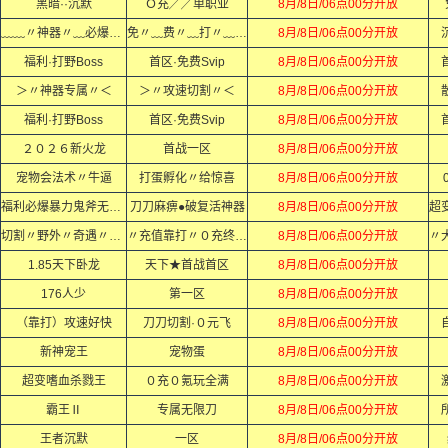
黑暗··沉默
Ｏ充╱╱单职业
8月/8日/06点00分开放
﹏﹏〃神器〃﹏必爆〃充值﹏﹏
免〃﹏费〃﹏打〃﹏顶〃﹏赞〃
8月/8日/06点00分开放
福利·打野Boss
首区·免费Svip
8月/8日/06点00分开放
＞〃神器专属〃＜
＞〃攻速切割〃＜
8月/8日/06点00分开放
福利·打野Boss
首区·免费Svip
8月/8日/06点00分开放
２０２６新火龙
首战一区
8月/8日/06点00分开放
宠物会法术〃牛逼
打蛋孵化〃给惊喜
8月/8日/06点00分开放
福利必爆暴力鬼斧无限刀
刀刀麻痹●破复活神器
8月/8日/06点00分开放
切割〃野外〃奇遇〃秘境
〃充值靠打〃０充终极〃
8月/8日/06点00分开放
1.85天下卧龙
天下★首战首区
8月/8日/06点00分开放
176人少
第一区
8月/8日/06点00分开放
（靠打）攻速好快
刀刀切割·０元飞
8月/8日/06点00分开放
新神宠王
宠物蛋
8月/8日/06点00分开放
超变嗜血杀戮王
０充０氪玩全满
8月/8日/06点00分开放
霸王Ⅱ
专属无限刀
8月/8日/06点00分开放
王者沉默
一区
8月/8日/06点00分开放