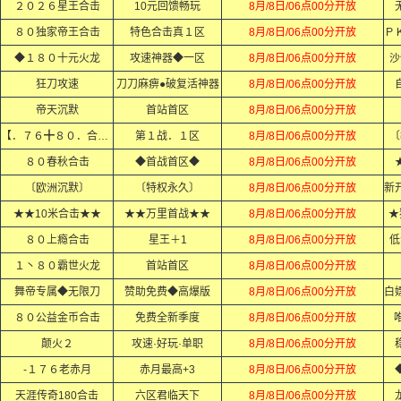
２０２６星王合击
10元回馈畅玩
8月/8日/06点00分开放
８０独家帝王合击
特色合击真１区
8月/8日/06点00分开放
◆１８０十元火龙
攻速神器◆一区
8月/8日/06点00分开放
沙
狂刀攻速
刀刀麻痹●破复活神器
8月/8日/06点00分开放
帝天沉默
首站首区
8月/8日/06点00分开放
【．７６╋８０．合击．】
第１战．１区
8月/8日/06点00分开放
〔
８０春秋合击
◆首战首区◆
8月/8日/06点00分开放
〔欧洲沉默〕
〔特权永久〕
8月/8日/06点00分开放
★★10米合击★★
★★万里首战★★
8月/8日/06点00分开放
★
８０上瘾合击
星王＋1
8月/8日/06点00分开放
低
１丶８０霸世火龙
首站首区
8月/8日/06点00分开放
舞帝专属◆无限刀
赞助免费◆高爆版
8月/8日/06点00分开放
８０公益金币合击
免费全新季度
8月/8日/06点00分开放
颠火２
攻速·好玩·单职
8月/8日/06点00分开放
-１７６老赤月
赤月最高+3
8月/8日/06点00分开放
天涯传奇180合击
六区君临天下
8月/8日/06点00分开放