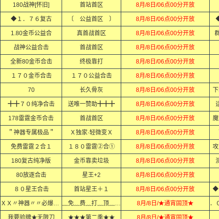
180战神[怀旧]
首站首区
8月/8日/06点00分开放
◆１．７６复古
〔 公益首区 〕
8月/8日/06点00分开放
1.80金币公益合
真首战首区
8月/8日/06点00分开放
群
战神公益合击
首战首区
8月/8日/06点00分开放
全新80金币合击
终极靠打
8月/8日/06点00分开放
１７０金币合击
１７０公益合击
8月/8日/06点00分开放
70
长久骨灰
8月/8日/06点00分开放
下
╋╋７０纯净合击
送唯一赞助╋╋╋
8月/8日/06点00分开放
适
178雷霆金币合击
首战首区
8月/8日/06点00分开放
魔
＂神器专属极品＂
Ｘ独家·轻微变Ｘ
8月/8日/06点00分开放
免费雷霆２合１
１８０雷霆②合①
8月/8日/06点00分开放
攻
180复古纯净版
金币靠卖垃圾
8月/8日/06点00分开放
80放逐合击
星王+2
8月/8日/06点00分开放
８０星王合击
首站星王＋１
8月/8日/06点00分开放
◆
ＸＸ〃神器〃〃必爆充值ＸＸ
﹏免﹏费﹏打﹏顶﹏赞﹏
8月/8日/★通宵固顶★
我要验牌★无限刀
★★★第二季★★
8月/8日/★通宵固顶★