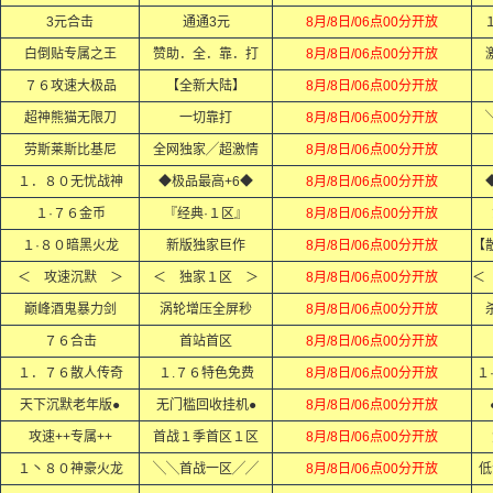
3元合击
通通3元
8月/8日/06点00分开放
白倒贴专属之王
赞助．全．靠．打
8月/8日/06点00分开放
７６攻速大极品
【全新大陆】
8月/8日/06点00分开放
超神熊猫无限刀
一切靠打
8月/8日/06点00分开放
劳斯莱斯比基尼
全网独家╱超激情
8月/8日/06点00分开放
１．８０无忧战神
◆极品最高+6◆
8月/8日/06点00分开放
１·７６金币
『经典·１区』
8月/8日/06点00分开放
１·８０暗黑火龙
新版独家巨作
8月/8日/06点00分开放
＜ 攻速沉默 ＞
＜ 独家１区 ＞
8月/8日/06点00分开放
巅峰酒鬼暴力剑
涡轮增压全屏秒
8月/8日/06点00分开放
７６合击
首站首区
8月/8日/06点00分开放
１．７６散人传奇
１.７６特色免费
8月/8日/06点00分开放
１
天下沉默老年版●
无门槛回收挂机●
8月/8日/06点00分开放
攻速++专属++
首战１季首区１区
8月/8日/06点00分开放
１丶８０神豪火龙
╲╲首战一区╱╱
8月/8日/06点00分开放
低