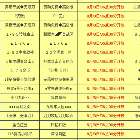
舞帝专属◆无限刀
赞助免费◆高爆版
8月/8日/06点00分开放
『沉默』
『一区』
8月/8日/06点00分开放
舞帝专属◆无限刀
赞助免费◆高爆版
8月/8日/06点00分开放
１●９５玲珑合击
新版本◢◤首战区
8月/8日/06点00分开放
▲１·７６▲
▲１７６▲
8月/8日/06点00分开放
１·８０主宰战神
２０全满真一区
8月/8日/06点00分开放
一
☆烟雨超变合击☆
神器合击☆首区☆
8月/8日/06点00分开放
１·７６金币
『经典·１区』
8月/8日/06点00分开放
超变快餐※翻倍爆
专属神器※免费漂
8月/8日/06点00分开放
独家●星王合击●
●零充进终极图●
8月/8日/06点00分开放
小月九职业
异兽命格
8月/8日/06点00分开放
多
●●●沉默之都
九周年大区●●●
8月/8日/06点00分开放
【高爆﹍无限刀】
刀刀攻速刀刀吸血
8月/8日/06点00分开放
低
蓝色庄园
回忆韩版
8月/8日/06点00分开放
176复古小极品
首战首区
8月/8日/06点00分开放