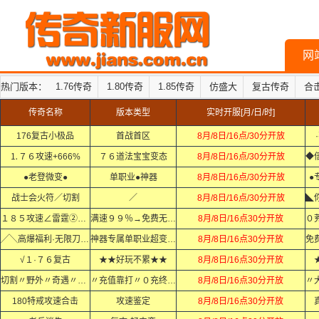
网
热门版本：
1.76传奇
1.80传奇
1.85传奇
仿盛大
复古传奇
合
传奇名称
版本类型
实时开服[月/日/时]
176复古小极品
首战首区
8月/8日/16点/30分开放
⒈７６攻速+666%
７６道法宝宝变态
8月/8日/16点/30分开放
●老登微变●
单职业●神器
8月/8日/16点/30分开放
●
战士会火符／切割
／
8月/8日/16点/30分开放
１８５攻速∠雷霆②合①
满速９９％→免费无限刀
8月/8日/16点30分开放
╱╲高爆福利·无限刀╱╲
神器专属单职业超变迷失中变
8月/8日/16点30分开放
√１·７６复古
★★好玩不累★★
8月/8日/16点30分开放
切割〃野外〃奇遇〃秘境
〃充值靠打〃０充终极〃
8月/8日/16点30分开放
180特戒攻速合击
攻速鉴定
8月/8日/16点30分开放