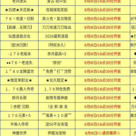
老兵迷失
复古·轻中变
8月/8日/16点30分开放
★白嫖★天花板★
攻城保底奖励
8月/8日/16点30分开放
７６丶攻速丶切割
真０充丶复古微变
8月/8日/16点30分开放
【高爆﹍无限刀】
刀刀攻速刀刀吸血
8月/8日/16点30分开放
低
仙凰道盾合击
2026最新道盾
8月/8日/16点30分开放
〔欧洲沉默〕
〔特权永久〕
8月/8日/16点30分开放
-１７６老版本
赤月最高+3
8月/8日/16点30分开放
●●７６丶老迷失
“原创“
8月/8日/16点30分开放
倍
１＂８０龙腾盛世
＂免费＂打＂顶赞
8月/8日/16点30分开放
★微变单职业★
★长久稳定★
8月/8日/16点30分开放
１．７６散人传奇
１.７６特色免费
8月/8日/16点30分开放
１
醉月长歌
剧情专属神器
8月/8日/16点30分开放
〔·赤壁·沉默·
〔全·新·首·发
8月/8日/16点30分开放
万
１７６元素+５
﹌毒素＋１０速﹌
8月/8日/16点30分开放
半兽人传奇
送50平台充值
8月/8日/16点30分开放
神魔世界
养鲲当宠物
8月/8日/☆通宵推荐☆