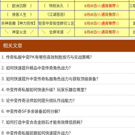
〔 欧洲沉默 〕
〔 特权永久 〕
8月/8日/☆通宵推荐☆
〈 侠客人生 〉
〈江湖恩怨〉
8月/8日/☆通宵推荐☆
杀神恶魔【神力倍攻】
轻变中变吸怪群切１区
8月/8日/☆通宵推荐☆
╲ 神皇火龙 ╱
╲ 全屏攻速 ╱
8月/8日/☆通宵推荐☆
相关文章
1.
传奇私服中变PK有哪些高效制胜技巧与实战策略？
2.
如何快速提升精品中变传奇角色战力？
3.
如何快速提升中变传奇私服角色战力与获取顶级装备？
4.
中变传奇私服如何快速升级？玩家乐趣在哪里？
5.
论中变传奇法师如何提升团队作战能力？
6.
中变传奇SF多余装备如何分解？
7.
如何打造中变合击金刚石才能有效降低损耗？
8.
中变传奇私服前期如何快速提升战力？