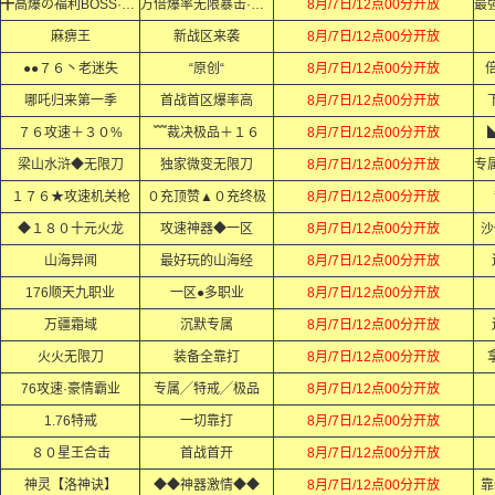
╋高爆の福利BOSS·Ｘ·Ｘ
万倍爆率无限暴击·Ｘ·Ｘ
8月/7日/12点00分开放
麻痹王
新战区来袭
8月/7日/12点00分开放
●●７６丶老迷失
“原创“
8月/7日/12点00分开放
倍
哪吒归来第一季
首战首区爆率高
8月/7日/12点00分开放
７６攻速＋３０%
﹌裁决极品＋１６
8月/7日/12点00分开放
梁山水浒◆无限刀
独家微变无限刀
8月/7日/12点00分开放
１７６★攻速机关枪
０充顶赞▲０充终极
8月/7日/12点00分开放
◆１８０十元火龙
攻速神器◆一区
8月/7日/12点00分开放
沙
山海异闻
最好玩的山海经
8月/7日/12点00分开放
176顺天九职业
一区●多职业
8月/7日/12点00分开放
万疆霜域
沉默专属
8月/7日/12点00分开放
火火无限刀
装备全靠打
8月/7日/12点00分开放
76攻速·豪情霸业
专属╱特戒╱极品
8月/7日/12点00分开放
1.76特戒
一切靠打
8月/7日/12点00分开放
８０星王合击
首战首开
8月/7日/12点00分开放
神灵【洛神诀】
◆◆神器激情◆◆
8月/7日/12点00分开放
靠