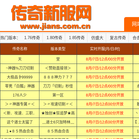
网
热门版本：
1.76传奇
1.80传奇
1.85传奇
仿盛大
复古传奇
合
传奇名称
版本类型
实时开服[月/日/时]
天
堂
8月/7日/12点/00分开放
~神器%刀刀切割
＜赞助直接领＞
8月/7日/12点/00分开放
大极品╊99999
８８８神力７７７
8月/7日/12点/00分开放
零茺「白瓢」神器
刀刀「切割」秒怪
8月/7日/12点/00分开放
176人少
第一区
8月/7日/12点/00分开放
＞〃神器专属〃＜
＞〃攻速切割〃＜
8月/7日/12点00分开放
＜新．攻速．三职．
★独创★狂追梦★高
8月/7日/12点00分开放
丶
这个道士太猛了
﹏道士6只加特林﹏
8月/7日/12点00分开放
１●８５热血合击
８５热血合击
8月/7日/12点00分开放
1