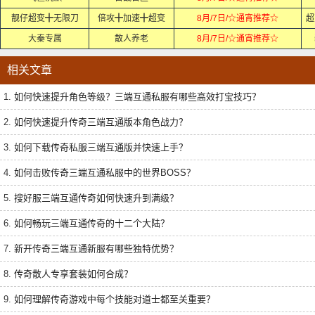
靓仔超变╋无限刀
倍攻╋加速╋超变
8月/7日/☆通宵推荐☆
超
大秦专属
散人养老
8月/7日/☆通宵推荐☆
相关文章
1.
如何快速提升角色等级？三端互通私服有哪些高效打宝技巧？
2.
如何快速提升传奇三端互通版本角色战力？
3.
如何下载传奇私服三端互通版并快速上手？
4.
如何击败传奇三端互通私服中的世界BOSS？
5.
搜好服三端互通传奇如何快速升到满级？
6.
如何畅玩三端互通传奇的十二个大陆？
7.
新开传奇三端互通新服有哪些独特优势？
8.
传奇散人专享套装如何合成？
9.
如何理解传奇游戏中每个技能对道士都至关重要？