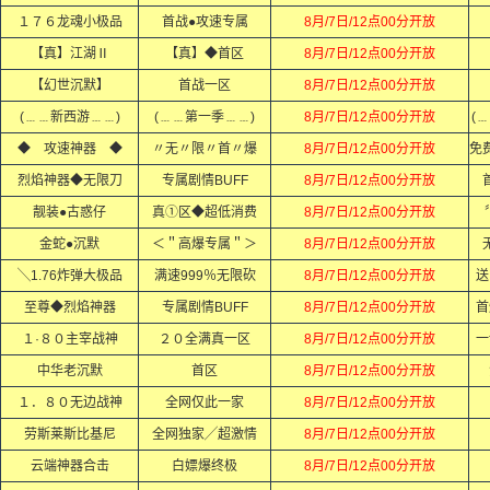
１７６龙魂小极品
首战●攻速专属
8月/7日/12点00分开放
【真】江湖Ⅱ
【真】◆首区
8月/7日/12点00分开放
【幻世沉默】
首战一区
8月/7日/12点00分开放
(﹍﹍新西游﹍﹍)
(﹍﹍第一季﹍﹍)
8月/7日/12点00分开放
(
◆ 攻速神器 ◆
〃无〃限〃首〃爆
8月/7日/12点00分开放
烈焰神器◆无限刀
专属剧情BUFF
8月/7日/12点00分开放
靓装●古惑仔
真①区◆超低消费
8月/7日/12点00分开放
金蛇●沉默
＜＂高爆专属＂＞
8月/7日/12点00分开放
╲1.76炸弹大极品
满速999％无限砍
8月/7日/12点00分开放
送
至尊◆烈焰神器
专属剧情BUFF
8月/7日/12点00分开放
首
１·８０主宰战神
２０全满真一区
8月/7日/12点00分开放
一
中华老沉默
首区
8月/7日/12点00分开放
１．８０无边战神
全网仅此一家
8月/7日/12点00分开放
劳斯莱斯比基尼
全网独家╱超激情
8月/7日/12点00分开放
云端神器合击
白嫖爆终极
8月/7日/12点00分开放