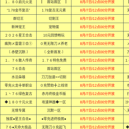
１．８０启元火龙
┃ 首站首区 ┃
8月/7日/12点00分开放
“1.78金币复古”
1.78复古无元素
8月/7日/12点00分开放
群切王
切割王
8月/7日/12点00分开放
新神宠王
宠物蛋
8月/7日/12点00分开放
２０２６星王合击
10元回馈畅玩
8月/7日/12点00分开放
瘋狗メ雷霆②合①
０茺无限刀メ养老
8月/7日/12点00分开放
〔·赤壁沉默·〕
〔·全新首发·〕
8月/7日/12点00分开放
１．７６散人传奇
１.７６特色免费
8月/7日/12点00分开放
１
７６合击
首站首区
8月/7日/12点00分开放
水泊枭雄
刀刀加速××切割
8月/7日/12点00分开放
零充火龙╋单职业
０充赞助╋上线领
8月/7日/12点00分开放
１丶７６绿色复古
赤月终极金币版
8月/7日/12点00分开放
◆１８０十元火龙
攻速神器◆一区
8月/7日/12点00分开放
沙
无情专属
沉默一区
8月/7日/12点00分开放
独家●星王合击●
●零充进终极图●
8月/7日/12点00分开放
７６●天命大极品
无限刀０充起飞
8月/7日/12点00分开放
◆