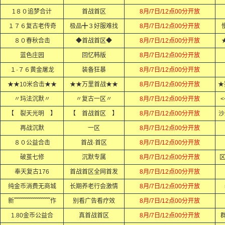
1８０追梦合计
首战首区
8月/7日/12点00分开放
１７６复古老传奇
极品╋３好服难找
8月/7日/12点00分开放
８０春秋合击
◆首战首区◆
8月/7日/12点00分开放
蓝色庄园
回忆韩版
8月/7日/12点00分开放
１·７６黄金屠龙
装备狂暴
8月/7日/12点00分开放
★★10米合击★★
★★万里首战★★
8月/7日/12点00分开放
★
〃玛法沉默〃
〃复古一区〃
8月/7日/12点00分开放
<
【 裂天光明 】
【 首战首区 】
8月/7日/12点00分开放
沙
再战沉默
一区
8月/7日/12点00分开放
８０公益合击
首战·首区
8月/7日/12点00分开放
破茧七修
沉默专属
8月/7日/12点00分开放
奉天复古176
首战首区全网首发
8月/7日/12点00分开放
纯金币消费无商城
长期养老行会激情
8月/7日/12点00分开放
新﹌﹌﹌﹌﹌﹌作
别看广告看疗效
8月/7日/12点00分开放
1.80金币公益合
真首战首区
8月/7日/12点00分开放
群