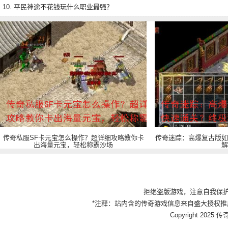
10.
平民神途不花钱玩什么职业最强？
传奇私服SF卡元宝怎么操作？超详细攻略教你卡
传奇迷踪：高爆复古版如
出海量元宝，轻松称霸沙场
解
拒绝盗版游戏，注意自我保
*注释：站内含的传奇游戏信息来自盛大授权推
Copyright 2025 传