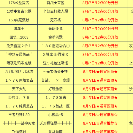
176公益复古
首战★首区
8月/7日/12点00分开放
公益◆复古沉默
全部靠打散人服
8月/7日/12点00分开放
150典藏沉默
无四格
8月/7日/12点00分开放
游戏王
光暗传说
8月/7日/12点00分开放
回忆灬2003
金币沉默
8月/7日/12点00分开放
免费雷霆２合１
１８０雷霆②合①
8月/7日/12点00分开放
攻
＂神器专属极品＂
Ｘ独家·轻微变Ｘ
8月/7日/12点00分开放
暗夜吃鸡零充版
送５礼包送吸怪
8月/7日/12点00分开放
上
刀刀切割刀刀冰冻
~!元宝通关◆神
8月/7日/★通宵固顶★
１丶７６原始复古
首战．一区．高爆
8月/7日/★通宵固顶★
天下大乱
好玩激情
8月/7日/★通宵固顶★
沙
经典１．７６
１．７８复古
8月/7日/★通宵固顶★
１．７６纯真复古
１．７６首战一区
8月/7日/★通宵固顶★
王者战神1.80
小极品+5
8月/7日/☆通宵推荐☆
╋╋╋╋╋战神火龙
送沙捐狂暴╋╋╋╋
8月/7日/☆通宵推荐☆
免
飞僵沉默
首战首区
8月/7日/☆通宵推荐☆