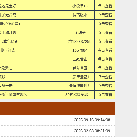
遍地元宝好
小极品+6
点击查看
珠子无合成
复古版本
点击查看
伤肝╱低消费●
点击查看
技手动升级
无珠子
点击查看
亏本包赔★
群182837259
点击查看
全秒卡消费
1057984
点击查看
1.95合击
点击查看
*免费挂
首站首区
点击查看
沉默
〔新王登基〕
点击查看
致命一击
全屏技能佣兵
点击查看
平衡╲简单有趣╲
80神器微变冰雪85
点击查看
2025-09-16 09:14:08
2026-02-08 08:31:09