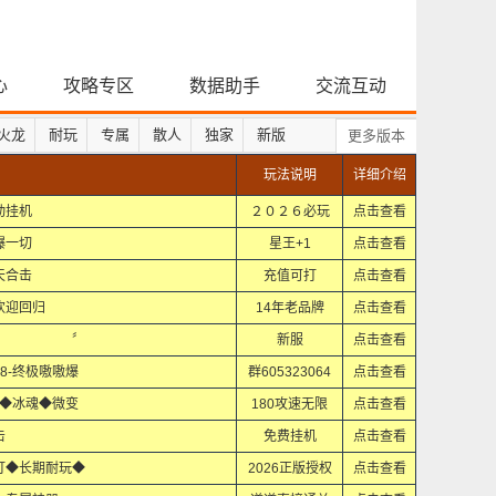
心
攻略专区
数据助手
交流互动
火龙
耐玩
专属
散人
独家
新版
更多版本
玩法说明
详细介绍
动挂机
２０２６必玩
点击查看
爆一切
星王+1
点击查看
天合击
充值可打
点击查看
欢迎回归
14年老品牌
点击查看
战 〞
新服
点击查看
88-终极嗷嗷爆
群605323064
点击查看
◆冰魂◆微变
180攻速无限
点击查看
击
免费挂机
点击查看
打◆长期耐玩◆
2026正版授权
点击查看