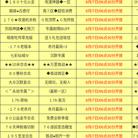
◆１８０十元火龙
攻速神器◆一区
8月/7日/06点30分开放
沙
靓装●古惑仔
真①区◆超低消费
8月/7日/06点30分开放
１７６★攻速机关枪
０充顶赞▲０充终极
8月/7日/06点30分开放
烈焰神器◆无限刀
专属剧情BUFF
8月/7日/06点30分开放
暗夜吃鸡零充版
送５礼包送吸怪
8月/7日/06点30分开放
上
-１７６老版本
赤月最高+3
8月/7日/06点30分开放
七彩仙域Ⅳ
沉默专属
8月/7日/06点30分开放
★★10米合击★★
★★万里首战★★
8月/7日/06点30分开放
★
８０春秋合击
◆首战首区◆
8月/7日/06点30分开放
大众沉默复古
无暗坑，无假人
8月/7日/06点30分开放
长
＜＂永劫专属＂＞
〔最新一区〕
8月/7日/06点30分开放
★
1.76-原始
1.76-复古
8月/7日/06点30分开放
-１７６老赤月
赤月最高+3
8月/7日/06点30分开放
８０公益金币合击
免费全新季度
8月/7日/06点30分开放
７６天神剧毒切割
７６道招变态糖宝
8月/7日/06点30分开放
１９５圣龙合击
首战●刚开一秒
8月/7日/06点30分开放