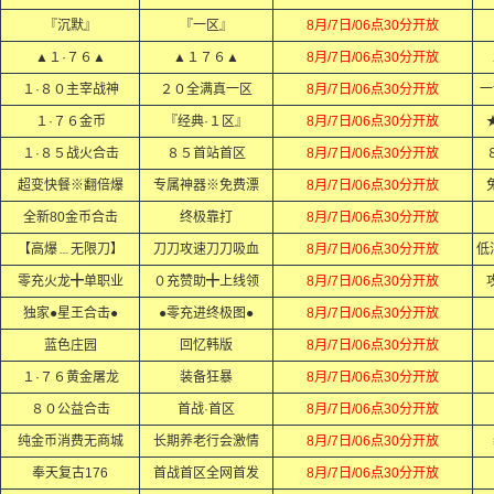
『沉默』
『一区』
8月/7日/06点30分开放
▲１·７６▲
▲１７６▲
8月/7日/06点30分开放
１·８０主宰战神
２０全满真一区
8月/7日/06点30分开放
一
１·７６金币
『经典·１区』
8月/7日/06点30分开放
１·８５战火合击
８５首站首区
8月/7日/06点30分开放
超变快餐※翻倍爆
专属神器※免费漂
8月/7日/06点30分开放
全新80金币合击
终极靠打
8月/7日/06点30分开放
【高爆﹍无限刀】
刀刀攻速刀刀吸血
8月/7日/06点30分开放
低
零充火龙╋单职业
０充赞助╋上线领
8月/7日/06点30分开放
独家●星王合击●
●零充进终极图●
8月/7日/06点30分开放
蓝色庄园
回忆韩版
8月/7日/06点30分开放
１·７６黄金屠龙
装备狂暴
8月/7日/06点30分开放
８０公益合击
首战·首区
8月/7日/06点30分开放
纯金币消费无商城
长期养老行会激情
8月/7日/06点30分开放
奉天复古176
首战首区全网首发
8月/7日/06点30分开放