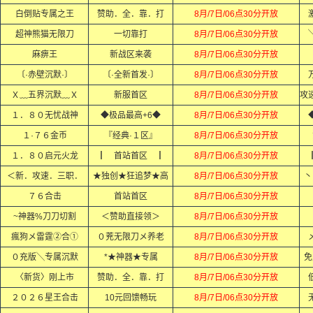
白倒贴专属之王
赞助．全．靠．打
8月/7日/06点30分开放
超神熊猫无限刀
一切靠打
8月/7日/06点30分开放
麻痹王
新战区来袭
8月/7日/06点30分开放
〔·赤壁沉默·〕
〔·全新首发·〕
8月/7日/06点30分开放
Ｘ﹏五界沉默﹏Ｘ
新服首区
8月/7日/06点30分开放
１．８０无忧战神
◆极品最高+6◆
8月/7日/06点30分开放
１·７６金币
『经典·１区』
8月/7日/06点30分开放
１．８０启元火龙
┃ 首站首区 ┃
8月/7日/06点30分开放
＜新．攻速．三职．
★独创★狂追梦★高
8月/7日/06点30分开放
丶
７６合击
首站首区
8月/7日/06点30分开放
~神器%刀刀切割
＜赞助直接领＞
8月/7日/06点30分开放
瘋狗メ雷霆②合①
０茺无限刀メ养老
8月/7日/06点30分开放
０充版╲专属沉默
*★神器★专属
8月/7日/06点30分开放
免
〈新货〉刚上市
赞助．全．靠．打
8月/7日/06点30分开放
２０２６星王合击
10元回馈畅玩
8月/7日/06点30分开放