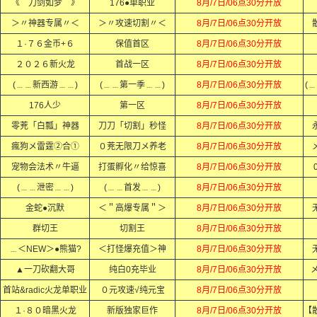
《 刀剑如梦 》
176●单职业
8月/7日/06点30分开放
＞〃神器专属〃＜
＞〃攻速切割〃＜
8月/7日/06点30分开放
１·７６金币+６
保值首区
8月/7日/06点30分开放
２０２６新火龙
首战一区
8月/7日/06点30分开放
(﹍﹍新西游﹍﹍)
(﹍﹍第一季﹍﹍)
8月/7日/06点30分开放
(
176人少
第一区
8月/7日/06点30分开放
零茺「白瓢」神器
刀刀「切割」秒怪
8月/7日/06点30分开放
瘋狗メ雷霆②合①
０茺无限刀メ养老
8月/7日/06点30分开放
宠物会法术〃牛逼
打蛋孵化〃给惊喜
8月/7日/06点30分开放
(﹍﹍泄密﹍﹍)
(﹍﹍首发﹍﹍)
8月/7日/06点30分开放
金蛇●沉默
＜＂高爆专属＂＞
8月/7日/06点30分开放
群切王
切割王
8月/7日/06点30分开放
﹍＜NEW＞●熊猫?
＜打怪爆充值＞神
8月/7日/06点30分开放
▲一刀砍翻大哥
纯白0充毕业
8月/7日/06点30分开放
首站&radic火龙单职业
０元攻速√纯元宝
8月/7日/06点30分开放
１·８０暗黑火龙
新版独家巨作
8月/7日/06点30分开放