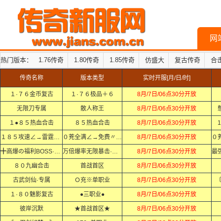
网
热门版本：
1.76传奇
1.80传奇
1.85传奇
仿盛大
复古传奇
合
传奇名称
版本类型
实时开服[月/日/时]
１·７６金币复古
１·７６极品＋６
8月/7日/06点30分开放
无限刀专属
散人称王
8月/7日/06点30分开放
１●８５热血合击
８５热血合击
8月/7日/06点30分开放
1
１８５攻速∠→雷霆②合①
０茺全满∠→免费〃打顶赞
8月/7日/06点30分开放
╋高爆の福利BOSS·Ｘ·Ｘ
万倍爆率无限暴击·Ｘ·Ｘ
8月/7日/06点30分开放
８０九幽合击
首战首区
8月/7日/06点30分开放
古武剑仙·专属
Ｏ充※单职业
8月/7日/06点30分开放
１·８０魅影复古
●三职业●
8月/7日/06点30分开放
彼岸沉默
★首战首区★
8月/7日/06点30分开放