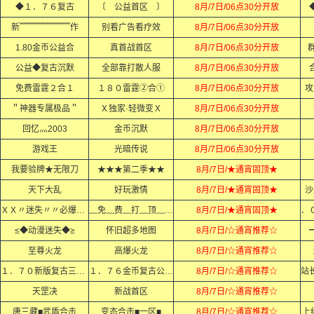
◆１．７６复古
〔 公益首区 〕
8月/7日/06点30分开放
新﹌﹌﹌﹌﹌﹌作
别看广告看疗效
8月/7日/06点30分开放
1.80金币公益合
真首战首区
8月/7日/06点30分开放
群
公益◆复古沉默
全部靠打散人服
8月/7日/06点30分开放
免费雷霆２合１
１８０雷霆②合①
8月/7日/06点30分开放
攻
＂神器专属极品＂
Ｘ独家·轻微变Ｘ
8月/7日/06点30分开放
回忆灬2003
金币沉默
8月/7日/06点30分开放
游戏王
光暗传说
8月/7日/06点30分开放
我要验牌★无限刀
★★★第二季★★
8月/7日/★通宵固顶★
天下大乱
好玩激情
8月/7日/★通宵固顶★
沙
ＸＸ〃迷失〃〃必爆充值ＸＸ
﹏免﹏费﹏打﹏顶﹏赞﹏
8月/7日/★通宵固顶★
≤◆动漫迷失◆≥
怀旧超多地图
8月/7日/☆通宵推荐☆
至尊火龙
高爆火龙
8月/7日/☆通宵推荐☆
１．７０新版复古三职业
１．７６金币复古公益服
8月/7日/☆通宵推荐☆
天罡决
新战首区
8月/7日/☆通宵推荐☆
唐三藏■武盾合击
变态合击■一区■
8月/7日/☆通宵推荐☆
上