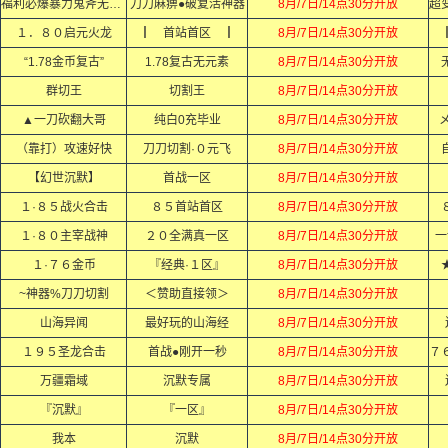
福利必爆暴力鬼斧无限刀
刀刀麻痹●破复活神器
8月/7日/14点30分开放
１．８０启元火龙
┃ 首站首区 ┃
8月/7日/14点30分开放
“1.78金币复古”
1.78复古无元素
8月/7日/14点30分开放
群切王
切割王
8月/7日/14点30分开放
▲一刀砍翻大哥
纯白0充毕业
8月/7日/14点30分开放
（靠打）攻速好快
刀刀切割·０元飞
8月/7日/14点30分开放
【幻世沉默】
首战一区
8月/7日/14点30分开放
１·８５战火合击
８５首站首区
8月/7日/14点30分开放
１·８０主宰战神
２０全满真一区
8月/7日/14点30分开放
一
１·７６金币
『经典·１区』
8月/7日/14点30分开放
~神器%刀刀切割
＜赞助直接领＞
8月/7日/14点30分开放
山海异闻
最好玩的山海经
8月/7日/14点30分开放
１９５圣龙合击
首战●刚开一秒
8月/7日/14点30分开放
万疆霜域
沉默专属
8月/7日/14点30分开放
『沉默』
『一区』
8月/7日/14点30分开放
我本
沉默
8月/7日/14点30分开放