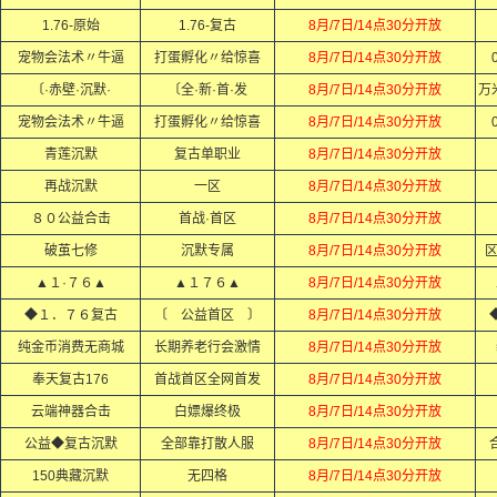
1.76-原始
1.76-复古
8月/7日/14点30分开放
宠物会法术〃牛逼
打蛋孵化〃给惊喜
8月/7日/14点30分开放
〔·赤壁·沉默·
〔全·新·首·发
8月/7日/14点30分开放
万
宠物会法术〃牛逼
打蛋孵化〃给惊喜
8月/7日/14点30分开放
青莲沉默
复古单职业
8月/7日/14点30分开放
再战沉默
一区
8月/7日/14点30分开放
８０公益合击
首战·首区
8月/7日/14点30分开放
破茧七修
沉默专属
8月/7日/14点30分开放
▲１·７６▲
▲１７６▲
8月/7日/14点30分开放
◆１．７６复古
〔 公益首区 〕
8月/7日/14点30分开放
纯金币消费无商城
长期养老行会激情
8月/7日/14点30分开放
奉天复古176
首战首区全网首发
8月/7日/14点30分开放
云端神器合击
白嫖爆终极
8月/7日/14点30分开放
公益◆复古沉默
全部靠打散人服
8月/7日/14点30分开放
150典藏沉默
无四格
8月/7日/14点30分开放