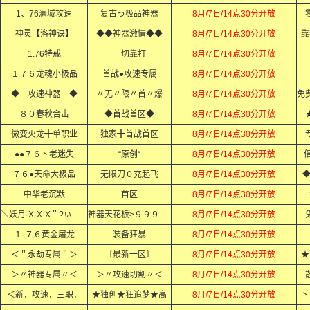
1、76澜域攻速
复古っ极品神器
8月/7日/14点30分开放
神灵【洛神诀】
◆◆神器激情◆◆
8月/7日/14点30分开放
靠
1.76特戒
一切靠打
8月/7日/14点30分开放
１７６龙魂小极品
首战●攻速专属
8月/7日/14点30分开放
◆ 攻速神器 ◆
〃无〃限〃首〃爆
8月/7日/14点30分开放
８０春秋合击
◆首战首区◆
8月/7日/14点30分开放
微变火龙╋单职业
独家╋首战首区
8月/7日/14点30分开放
●●７６丶老迷失
“原创“
8月/7日/14点30分开放
倍
７６●天命大极品
无限刀０充起飞
8月/7日/14点30分开放
◆
中华老沉默
首区
8月/7日/14点30分开放
＼妖月·X·X·X＂?ぃメぃメぃメぃメ
神器天花板≥９９９９ぃメぃメぃメぃ
8月/7日/14点30分开放
１·７６黄金屠龙
装备狂暴
8月/7日/14点30分开放
＜＂永劫专属＂＞
〔最新一区〕
8月/7日/14点30分开放
★
＞〃神器专属〃＜
＞〃攻速切割〃＜
8月/7日/14点30分开放
＜新．攻速．三职．
★独创★狂追梦★高
8月/7日/14点30分开放
丶