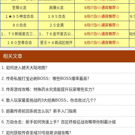
至尊火龙
高爆火龙
8月/7日/☆通宵推荐☆
１★９５神龙合击
１９５合击
8月/7日/☆通宵推荐☆
８０合击
２５全满
8月/7日/☆通宵推荐☆
１．７０新版复古三职业
１．７６金币复古公益服
8月/7日/☆通宵推荐☆
１８０至尊合击
星王＋４首战区刚开
8月/7日/☆通宵推荐☆
相关文章
1.
如何进入撼天大陆地图？
2.
传奇私服打宝必刷BOSS：哪些BOSS爆率最高？
3.
传奇游戏攻略：特殊药水究竟能提升玩家哪些实力？
4.
散人玩家最爱挑战的3大经典BOSS，你击败过几个？
5.
超霸传奇轮回系统怎么玩？新手入门指南
6.
万劫合击：新手如何快速上手？百区终极征战攻略带你制霸沙城
7.
如何获取传奇圣域33号勋章详细攻略？