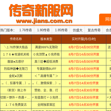
网
热门版本：
1.76传奇
1.80传奇
1.85传奇
仿盛大
复古传奇
合
传奇名称
版本类型
实时开服[月/日/时]
╲1.76炸弹大极品
满速999％无限砍
8月/7日/14点/30分开放
送
１７６★攻速机关枪
０充顶赞▲０充终极
8月/7日/14点/30分开放
靓装●古惑仔
真①区◆超低消费
8月/7日/14点/30分开放
烈焰神器◆无限刀
专属剧情BUFF
8月/7日/14点/30分开放
金蛇●沉默
＜＂高爆专属＂＞
8月/7日/14点/30分开放
→〔﹍狂暴专属﹍〕←
→〔﹍激情探索﹍〕←
8月/7日/14点30分开放
〈新货〉刚上市
赞助．全．靠．打
8月/7日/14点30分开放
切割〃野外〃奇遇〃秘境
〃充值靠打〃０充终极〃
8月/7日/14点30分开放
１·７６免费复古
全网独家首区
8月/7日/14点30分开放