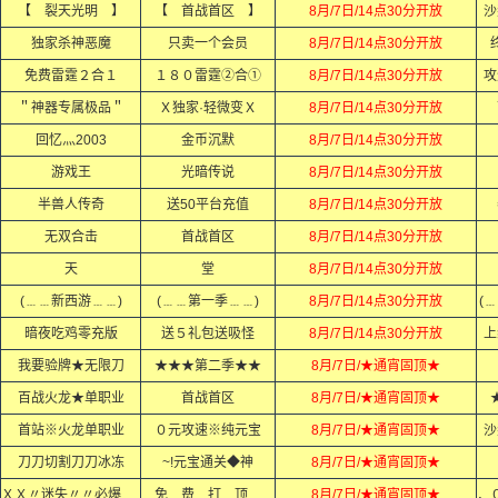
【 裂天光明 】
【 首战首区 】
8月/7日/14点30分开放
沙
独家杀神恶魔
只卖一个会员
8月/7日/14点30分开放
免费雷霆２合１
１８０雷霆②合①
8月/7日/14点30分开放
攻
＂神器专属极品＂
Ｘ独家·轻微变Ｘ
8月/7日/14点30分开放
回忆灬2003
金币沉默
8月/7日/14点30分开放
游戏王
光暗传说
8月/7日/14点30分开放
半兽人传奇
送50平台充值
8月/7日/14点30分开放
无双合击
首战首区
8月/7日/14点30分开放
天
堂
8月/7日/14点30分开放
(﹍﹍新西游﹍﹍)
(﹍﹍第一季﹍﹍)
8月/7日/14点30分开放
(
暗夜吃鸡零充版
送５礼包送吸怪
8月/7日/14点30分开放
上
我要验牌★无限刀
★★★第二季★★
8月/7日/★通宵固顶★
百战火龙★单职业
首战首区
8月/7日/★通宵固顶★
首站※火龙单职业
０元攻速※纯元宝
8月/7日/★通宵固顶★
沙
刀刀切割刀刀冰冻
~!元宝通关◆神
8月/7日/★通宵固顶★
ＸＸ〃迷失〃〃必爆充值ＸＸ
﹏免﹏费﹏打﹏顶﹏赞﹏
8月/7日/★通宵固顶★