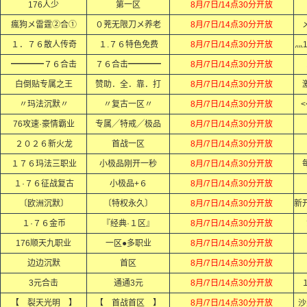
176人少
第一区
8月/7日/14点30分开放
瘋狗メ雷霆②合①
０茺无限刀メ养老
8月/7日/14点30分开放
１．７６散人传奇
１.７６特色免费
8月/7日/14点30分开放
灬
━━━━７６合击
７６合击━━━━
8月/7日/14点30分开放
白倒贴专属之王
赞助．全．靠．打
8月/7日/14点30分开放
〃玛法沉默〃
〃复古一区〃
8月/7日/14点30分开放
<
76攻速·豪情霸业
专属╱特戒╱极品
8月/7日/14点30分开放
２０２６新火龙
首战一区
8月/7日/14点30分开放
１７６玛法三职业
小极品刚开一秒
8月/7日/14点30分开放
１·７６征战复古
小极品+６
8月/7日/14点30分开放
〔欧洲沉默〕
〔特权永久〕
8月/7日/14点30分开放
１·７６金币
『经典·１区』
8月/7日/14点30分开放
176顺天九职业
一区●多职业
8月/7日/14点30分开放
边边沉默
首区
8月/7日/14点30分开放
3元合击
通通3元
8月/7日/14点30分开放
【 裂天光明 】
【 首战首区 】
8月/7日/14点30分开放
沙