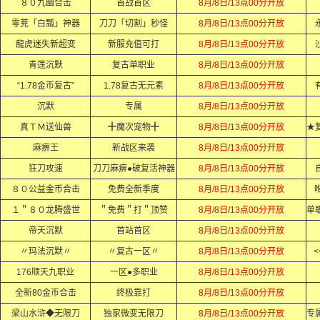
８０九幽合击
首战首区
8月/8日/13点00分开放
零茺「白瓢」神器
刀刀「切割」秒怪
8月/8日/13点00分开放
龍虎迷失新超变
新服充值可打
8月/8日/13点00分开放
青莲沉默
复古单职业
8月/8日/13点00分开放
“1.78金币复古”
1.78复古无元素
8月/8日/13点00分开放
沉默
专属
8月/8日/13点00分开放
真ＴＭ送仙兽
╋魔次宠物╋
8月/8日/13点00分开放
麻痹王
新战区来袭
8月/8日/13点00分开放
狂刀攻速
刀刀麻痹●破复活神器
8月/8日/13点00分开放
８０公益金币合击
免费全新季度
8月/8日/13点00分开放
１＂８０龙腾盛世
＂免费＂打＂顶赞
8月/8日/13点00分开放
帝天沉默
首站首区
8月/8日/13点00分开放
〃玛法沉默〃
〃复古一区〃
8月/8日/13点00分开放
<
176顺天九职业
一区●多职业
8月/8日/13点00分开放
全新80金币合击
终极靠打
8月/8日/13点00分开放
梁山水浒◆无限刀
独家微变无限刀
8月/8日/13点00分开放