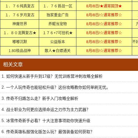
１．７６纯真复古
１．７６首战一区
8月/8日/★通宵固顶★
１．７６岁月复古
独家重金广告
8月/8日/☆通宵推荐☆
神魔世界
养鲲当宠物
8月/8日/☆通宵推荐☆
１．８０龙腾复古★
１７６+7可挂机★
8月/8日/☆通宵推荐☆
嘟嘟沉默
公益版本
8月/8日/☆通宵推荐☆
1.80极品战神
散人★白嫖通关
8月/8日/☆通宵推荐☆
相关文章
1.
如何快速从新手升到17级？无忧训练营冲刺攻略全解析
2.
一个人玩传奇也能轻松升级？这份攻略教你如何单刷无忧。
3.
传奇不归路怎么走？新手入门攻略全解析
4.
战士职业为何更应选择命运之刃作为主力武器？
5.
冰雪传奇新手必看？十大注意事项助你快速升级
6.
传奇英雄私服强化版怎么玩？最强装备如何获取？