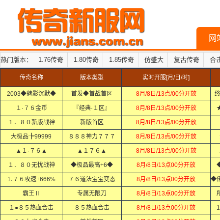
网
热门版本：
1.76传奇
1.80传奇
1.85传奇
仿盛大
复古传奇
合
传奇名称
版本类型
实时开服[月/日/时]
2003◆魅影沉默◆
首发◆首战首区
8月/8日/13点/00分开放
１·７６金币
『经典·１区』
8月/8日/13点/00分开放
１．８０新版战神
新版首区
8月/8日/13点/00分开放
大极品╊99999
８８８神力７７７
8月/8日/13点/00分开放
▲１·７６▲
▲１７６▲
8月/8日/13点/00分开放
１．８０无忧战神
◆极品最高+6◆
8月/8日/13点00分开放
⒈７６攻速+666%
７６道法宝宝变态
8月/8日/13点00分开放
霸王Ⅱ
专属无限刀
8月/8日/13点00分开放
１●８５热血合击
８５热血合击
8月/8日/13点00分开放
1