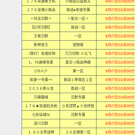
⒈７６攻速推土机
小极品公益复古
8月/7日/10点00
１７６龙魂小极品
首战●攻速专属
8月/7日/10点00
〃玛法沉默〃
〃复古一区〃
8月/7日/10点00
【幻世沉默】
首战一区
8月/7日/10点00
王者沉默
一区
8月/7日/10点00
新神宠王
宠物蛋
8月/7日/10点00
（靠打）攻速好快
刀刀切割·０元飞
8月/7日/10点00
1、76澜域攻速
复古っ极品神器
8月/7日/10点00
176人少
第一区
8月/7日/10点00
攻速++专属++
首战１季首区１区
8月/7日/10点00
２０２６新火龙
首战一区
8月/7日/10点00
万疆霜域
沉默专属
8月/7日/10点00
１７６★攻速机关枪
０充顶赞▲０充终极
8月/7日/10点00
七彩仙域Ⅳ
沉默专属
8月/7日/10点00
凌川沉默
一区
8月/7日/10点00
１·８０主宰战神
２０全满真一区
8月/7日/10点00