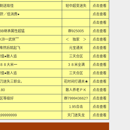
割送吸怪
轻中超变迷失
点击查看
伤肝╱低消费●
点击查看
点击查看
BB继承属性超猛
群925005
点击查看
水浒┉武侠﹌
＜ 独家 ＞
点击查看
一堆然后就起飞
元宝通关
点击查看
保值●散人追
三天合区
点击查看
８８大米━
３８米全满
点击查看
保值●散人追
三天合区
点击查看
刀迷失三职业。
花时间打通关★
点击查看
80
散人养老ＰＫ
点击查看
区等级好
群799943662?
点击查看
1.95合击
点击查看
9999999
天门迷失龙
点击查看