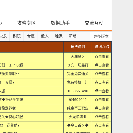
心
攻略专区
数据助手
交流互动
火龙
耐玩
专属
散人
独家
新版
更多版本
玩法说明
详细介绍
天渊禁区
点击查看
切割．１７６超
０充一切靠打
点击查看
默微变单职业
完全免费通关
点击查看
怪一专属●
免费挂机 〕
点击查看
人服
1038661496
点击查看
赞◆极品全靠爆
裙4604042
点击查看
开稳定养老
纯金币三职业
点击查看
通关★良心好服
火龙单职业
点击查看
器 送赞助●
◆今日首区◆
点击查看