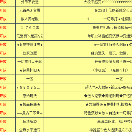
分开放
分币不要送
大极品超变+999999999999999
分开放
无首杀无首爆
BOSS十倍刷新纯金币
分开放
散人养老服
《 一切靠打▲轻
分开放
１·７６合击
免费挂机货币保值极品+
分开放
低消费╲超高*报
单职业冰雪超变沉默中变迷
分开放
●专属神器迷失●
●一切靠打●长久耐玩●欢
分开放
独家改版
经典迷失，耐玩，激情，
分开放
一切靠打→无套
开天终极魔龙教主爆一
分开放
★经典怀旧★
（小极品）（充值可打）
分开放
一区
一区
分开放
７６８０８５合击
超人气●大激情●新玩法●好玩到
分开放
原始玩法
◆散人逆袭◆养老耐玩◆回忆
分开放
★极品保底★
★急缺搬砖★免费挂机捡物★1.
分开放
══复古三职业═
特色沉默★散人首选★一切靠
分开放
玩法新颖
高清单职业，BUFF
分开放
全靠水平运气
神器服※散人追梦通关※极