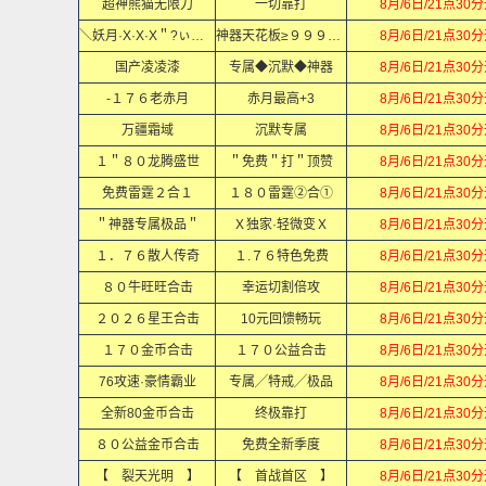
超神熊猫无限刀
一切靠打
8月/6日/21点30
＼妖月·X·X·X＂?ぃメぃメぃメぃメ
神器天花板≥９９９９ぃメぃメぃメぃ
8月/6日/21点30
国产凌凌漆
专属◆沉默◆神器
8月/6日/21点30
-１７６老赤月
赤月最高+3
8月/6日/21点30
万疆霜域
沉默专属
8月/6日/21点30
１＂８０龙腾盛世
＂免费＂打＂顶赞
8月/6日/21点30
免费雷霆２合１
１８０雷霆②合①
8月/6日/21点30
＂神器专属极品＂
Ｘ独家·轻微变Ｘ
8月/6日/21点30
１．７６散人传奇
１.７６特色免费
8月/6日/21点30
８０牛旺旺合击
幸运切割倍攻
8月/6日/21点30
２０２６星王合击
10元回馈畅玩
8月/6日/21点30
１７０金币合击
１７０公益合击
8月/6日/21点30
76攻速·豪情霸业
专属╱特戒╱极品
8月/6日/21点30
全新80金币合击
终极靠打
8月/6日/21点30
８０公益金币合击
免费全新季度
8月/6日/21点30
【 裂天光明 】
【 首战首区 】
8月/6日/21点30