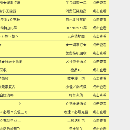
顶榜★爆率拉满
半包烟爽一年
点击查看
靠打·无隐藏
消费低奖励高
点击查看
米毕业○０充狂
自己ミ打赞助
点击查看
劫持加Q群
187782971群
点击查看
丶万物可嫖丶
无充值地图
点击查看
★
★一切靠打★
点击查看
免费挂机回收
点击查看
暴★好玩不花哨
メ打怪全满メ
点击查看
回收
极品+6
点击查看
动茴收
教主爆一切
点击查看
爽元素复古
小怪╱爆终极
点击查看
新白嫖流畅
打怪充值
点击查看
区 》
０茺全满通关
点击查看
〃必爆〃充值﹏Ｘ
攻速〃必爆充值
点击查看
０充到毕业﹏
上线送礼包
点击查看
一堆然后就起飞
元宝通关
点击查看