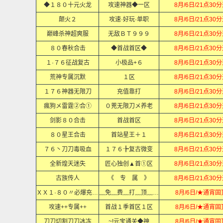
◆１８０十元火龙
攻速神器◆一区
8月/6日/21点30
颠火２
攻速·好玩·单职
8月/6日/21点30
巅峰杀神超爽服
无敌ＢＴ９９９
8月/6日/21点30
８０春秋合击
◆首战首区◆
8月/6日/21点30
１·７６征战复古
小极品+６
8月/6日/21点30
荒神专属沉默
１区
8月/6日/21点30
１７６神器无限刀
充值靠打
8月/6日/21点30
瘋狗メ雷霆②合①
０茺无限刀メ养老
8月/6日/21点30
剑影８０合击
首战首区
8月/6日/21点30
８０星王合击
首站星王＋１
8月/6日/21点30
７６丶刀刀毒吸血
１７６╊复古微变
8月/6日/21点30
全新煌天迷失
匠心独创▲首①区
8月/6日/21点30
古族传人
《 专 属 》
8月/6日/21点30
ＸＸ１·８０〃必爆充值ＸＸ
﹏免﹏费﹏打﹏顶﹏赞﹏
8月/6日/★通宵
攻速++专属++
首战１季首区１区
8月/6日/★通宵
刀刀切割刀刀冰冻
~!元宝通关◆神
8月/6日/★通宵