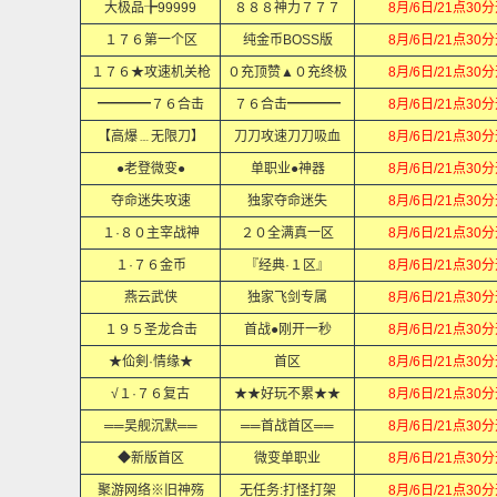
大极品╊99999
８８８神力７７７
8月/6日/21点30
１７６第一个区
纯金币BOSS版
8月/6日/21点30
１７６★攻速机关枪
０充顶赞▲０充终极
8月/6日/21点30
━━━━７６合击
７６合击━━━━
8月/6日/21点30
【高爆﹍无限刀】
刀刀攻速刀刀吸血
8月/6日/21点30
●老登微变●
单职业●神器
8月/6日/21点30
夺命迷失攻速
独家夺命迷失
8月/6日/21点30
１·８０主宰战神
２０全满真一区
8月/6日/21点30
１·７６金币
『经典·１区』
8月/6日/21点30
燕云武侠
独家飞剑专属
8月/6日/21点30
１９５圣龙合击
首战●刚开一秒
8月/6日/21点30
★佡剣·情缘★
首区
8月/6日/21点30
√１·７６复古
★★好玩不累★★
8月/6日/21点30
══吴舰沉默══
══首战首区══
8月/6日/21点30
◆新版首区
微变单职业
8月/6日/21点30
聚游网络※旧神殇
无任务:打怪打架
8月/6日/21点30