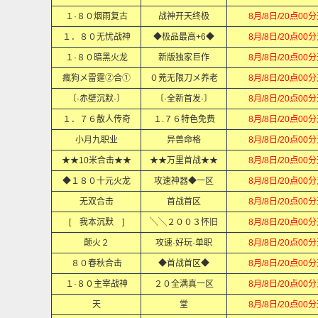
１·８０烟雨复古
战神开天终极
8月/8日/20点00
１．８０无忧战神
◆极品最高+6◆
8月/8日/20点00
１·８０暗黑火龙
新版独家巨作
8月/8日/20点00
瘋狗メ雷霆②合①
０茺无限刀メ养老
8月/8日/20点00
〔·赤壁沉默·〕
〔·全新首发·〕
8月/8日/20点00
１．７６散人传奇
１.７６特色免费
8月/8日/20点00
小月九职业
异兽命格
8月/8日/20点00
★★10米合击★★
★★万里首战★★
8月/8日/20点00
◆１８０十元火龙
攻速神器◆一区
8月/8日/20点00
无双合击
首战首区
8月/8日/20点00
[ 我本沉默 ]
╲╲２００３怀旧
8月/8日/20点00
颠火２
攻速·好玩·单职
8月/8日/20点00
８０春秋合击
◆首战首区◆
8月/8日/20点00
１·８０主宰战神
２０全满真一区
8月/8日/20点00
天
堂
8月/8日/20点00