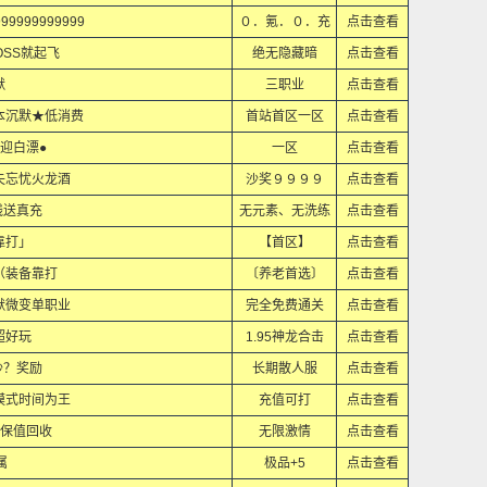
9999999999
０．氪．０．充
点击查看
OSS就起飞
绝无隐藏暗
点击查看
默
三职业
点击查看
本沉默★低消费
首站首区一区
点击查看
迎白漂●
一区
点击查看
失忘忧火龙酒
沙奖９９９９
点击查看
线送真充
无元素、无洗练
点击查看
靠打」
【首区】
点击查看
（装备靠打
〔养老首选〕
点击查看
默微变单职业
完全免费通关
点击查看
超好玩
1.95神龙合击
点击查看
沙？奖励
长期散人服
点击查看
S模式时间为王
充值可打
点击查看
爆保值回收
无限激情
点击查看
属
极品+5
点击查看