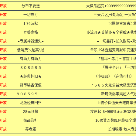
分开放
分币不要送
大极品超变+999999999999999
分开放
一切靠打
三天合区,长期稳定.一只B
分开放
1.76沉默
沉默复古复古沉
分开放
异兽命格
多流派★首杀多★全看脸★我
分开放
●专属神器迷失●
●一切靠打●长久耐玩●欢
分开放
低消费╲超高*报
单职业冰雪超变沉默中变迷
分开放
有助力有助力
2祖玛～赤月～雷霆上
分开放
８０８５９５
「爆率全开」「一切
分开放
★经典怀旧★
（小极品）（充值可打）
分开放
货币装备保值
７６８５火龙公益大极品沉
分开放
８０８５９５合击
新玩法爆率爽超人气
分开放
龙版经典回归
b物价保值天天吃肉拿
分开放
28元顶赞
攻速起飞+999%无尽BOS
分开放
极品靠打
10顶赞沙奖红包终极全
分开放
养老服
长期稳定·散人专