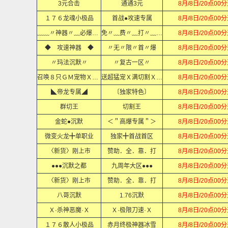
3元合击
通通3元
8月/8日/20点00
１７６龙魂小极品
首战●攻速专属
8月/8日/20点00
﹏﹏〃神器〃﹏必爆〃充值﹏﹏
免〃﹏费〃﹏打〃﹏顶〃﹏赞〃
8月/8日/20点00
◆ 攻速神器 ◆
〃无〃限〃首〃爆
8月/8日/20点00
〃玛法沉默〃
〃复古一区〃
8月/8日/20点00
召唤８只ＧＭ宠物ＸＸＸＸＸＸＸ
送超猛宠Ｘ满切割ＸＸＸＸＸＸＸ
8月/8日/20点00
◣帝龙专属◢
〔独家特色〕
8月/8日/20点00
群切王
切割王
8月/8日/20点00
金蛇●沉默
＜＂高爆专属＂＞
8月/8日/20点00
微变火龙╋单职业
独家╋首战首区
8月/8日/20点00
〈新货〉刚上市
赞助．全．靠．打
8月/8日/20点00
●●●沉默之都
九周年大区●●●
8月/8日/20点00
〈新货〉刚上市
赞助．全．靠．打
8月/8日/20点00
八哥沉默
1.76沉默
8月/8日/20点00
Ｘ·杀神恶魔·Ｘ
Ｘ·极限刀速·Ｘ
8月/8日/20点00
１７６散人小极品
赤月终极神器冰雪
8月/8日/20点00