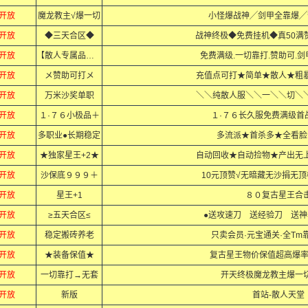
分开放
魔龙教主√爆一切
小怪爆战神╱剑甲全靠爆╱
分开放
◆三天合区◆
战神终极◆免费挂机◆真50满
分开放
【散人专属品牌】
免费满级.一切靠打.赞助可.剑
分开放
メ赞助可打メ
充值点可打★简单★散人★粗
分开放
万米沙奖单职
＼＼纯散人服＼＼一＼＼切＼
分开放
１·７６小极品＋
１·７６长久服免费满级首
分开放
多职业●长期稳定
多流派★首杀多★全看脸
分开放
★独家星王+2★
自动回收★自动捡物★产出无
分开放
沙保底９９９＋
10元顶赞√无暗藏无沙捐无
分开放
星王+1
８０复古星王合
分开放
≥五天合区≤
●送攻速刀 送经验刀 送神
分开放
稳定搬砖养老
只卖会员·元宝通关·全Tm
分开放
★装备保值★
复古星王物价保值超高爆率
分开放
一切靠打→无套
开天终极魔龙教主爆一
分开放
新版
首站-散人天堂