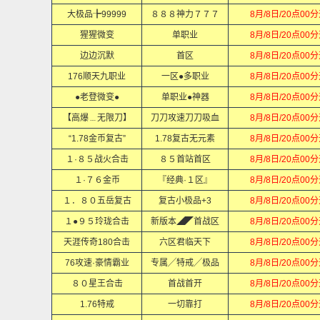
大极品╊99999
８８８神力７７７
8月/8日/20点00
猩猩微变
单职业
8月/8日/20点00
边边沉默
首区
8月/8日/20点00
176顺天九职业
一区●多职业
8月/8日/20点00
●老登微变●
单职业●神器
8月/8日/20点00
【高爆﹍无限刀】
刀刀攻速刀刀吸血
8月/8日/20点00
“1.78金币复古”
1.78复古无元素
8月/8日/20点00
１·８５战火合击
８５首站首区
8月/8日/20点00
１·７６金币
『经典·１区』
8月/8日/20点00
１．８０五岳复古
复古小极品+3
8月/8日/20点00
１●９５玲珑合击
新版本◢◤首战区
8月/8日/20点00
天涯传奇180合击
六区君临天下
8月/8日/20点00
76攻速·豪情霸业
专属╱特戒╱极品
8月/8日/20点00
８０星王合击
首战首开
8月/8日/20点00
1.76特戒
一切靠打
8月/8日/20点00