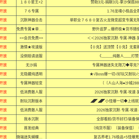
分开放
１８０星王+2
赞助3元-捐献3元-拿沙保底8
分开放
７６专属
1.76龙魂小极品全
分开放
沉默神器合击
单职业７６８０复古火龙微变超变专属无
分开放
免费专属★单职业
野外追梦→爆终极★货币随
分开放
<<会员免费>>
＜＜2026独家沉默·专属·神器
分开放
激情★攻速版
【０充】送顶赞【０充】无套
分开放
没倒赔请退服
《﹏﹏﹏纯散人﹏﹏打赞
分开放
无沙捐
专属神器迷失无限刀◆零充
分开放
无隐藏纯透明
★√Boss爆一切√好玩又耐玩
分开放
专属神器轻变
〔〔人山人海●沙城288
分开放
低消费散人服
2026独家沉默·专属·攻速·
分开放
耐玩沉默版本
◢◤◢◤小怪爆一切◆上线就
分开放
低消费散人服
2026独家沉默·专属·攻速
分开放
我本沉默
全部看脸/货币好打/装备保
分开放
首发经典
〔纯货币服〕〔装备保值〕〔
分开放
微端迷失蝴蝶怀旧
复古养老1.76极品+5怪爆