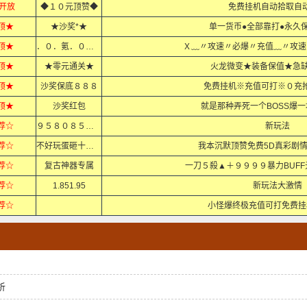
分开放
◆１０元顶赞◆
免费挂机自动拾取自
固顶★
★沙奖*★
单一货币●全部靠打●永久
固顶★
．０．氪．０．充
Ｘ﹏〃攻速〃必爆〃充值﹏〃攻速
固顶★
★零元通关★
火龙微变★装备保值★急缺
固顶★
沙奖保底８８８
免费挂机※充值可打※０充
固顶★
沙奖红包
就是那种弄死一个BOSS爆
推荐☆
９５８０８５合击
新玩法
推荐☆
不好玩蛋砸十八砖
我本沉默顶赞免费5D真彩剧
推荐☆
复古神器专属
一刀５殺▲＋９９９９暴力BUF
推荐☆
1.851.95
新玩法大激情
推荐☆
小怪爆终极充值可打免费挂
析