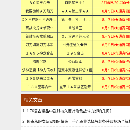
８０星王合击
首站星王＋１
8月/8日/20点00
我要验牌★无限刀
★★★第二季★★
8月/8日/★通宵
ＸＸ〃神器〃〃必爆充值ＸＸ
﹏免﹏费﹏打﹏顶﹏赞﹏
8月/8日/★通宵
百战火龙★单职业
首战首区
8月/8日/★通宵
首站※火龙单职业
０元攻速※纯元宝
8月/8日/★通宵
刀刀切割刀刀冰冻
~!元宝通关◆神
8月/8日/★通宵
１★９５神龙合击
１９５合击
8月/8日/☆通宵
嘟嘟沉默
公益版本
8月/8日/☆通宵
杀神恶魔【神力倍攻】
轻变中变吸怪群切１区
8月/8日/☆通宵
１９５剑来合击★
新服首战
8月/8日/☆通宵
１８０至尊合击
星王＋４首战区刚开
8月/8日/☆通宵
相关文章
1.
1.76复古精品中武器持久度对角色战斗力影响几何？
2.
传奇私服女玩家如何快速上手？职业选择与装备获取技巧全解