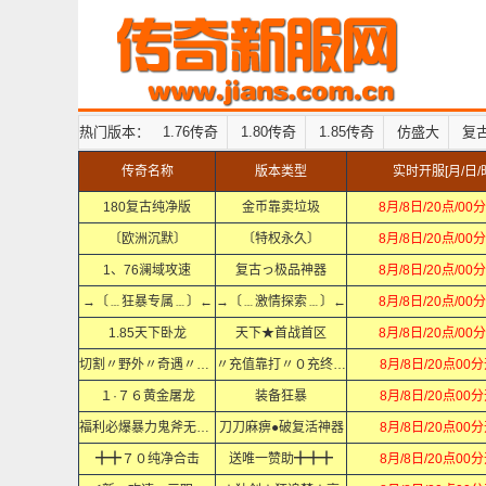
热门版本：
1.76传奇
1.80传奇
1.85传奇
仿盛大
复
传奇名称
版本类型
实时开服[月/日/
180复古纯净版
金币靠卖垃圾
8月/8日/20点/00
〔欧洲沉默〕
〔特权永久〕
8月/8日/20点/00
1、76澜域攻速
复古っ极品神器
8月/8日/20点/00
→〔﹍狂暴专属﹍〕←
→〔﹍激情探索﹍〕←
8月/8日/20点/00
1.85天下卧龙
天下★首战首区
8月/8日/20点/00
切割〃野外〃奇遇〃秘境
〃充值靠打〃０充终极〃
8月/8日/20点00
１·７６黄金屠龙
装备狂暴
8月/8日/20点00
福利必爆暴力鬼斧无限刀
刀刀麻痹●破复活神器
8月/8日/20点00
╋╋７０纯净合击
送唯一赞助╋╋╋
8月/8日/20点00