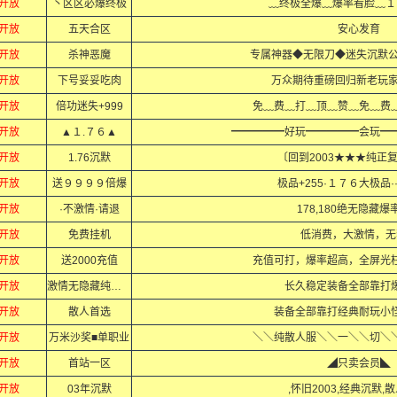
分开放
丶区区必爆终极
﹏终极全爆﹏爆率看脸﹏１
分开放
五天合区
安心发育
分开放
杀神恶魔
专属神器◆无限刀◆迷失沉默公
分开放
下号妥妥吃肉
万众期待重磅回归新老玩家
分开放
倍功迷失+999
免﹏费﹏打﹏顶﹏赞﹏免﹏费
分开放
▲１.７６▲
━━━━━好玩━━━━━会玩━
分开放
1.76沉默
〔回到2003★★★纯正
分开放
送９９９９倍爆
极品+255·１７６大极品
分开放
·不激情·请退
178,180绝无隐藏爆
分开放
免费挂机
低消费，大激情，无
分开放
送2000充值
充值可打，爆率超高，全屏光
分开放
激情无隐藏纯透明
长久稳定装备全部靠打
分开放
散人首选
装备全部靠打经典耐玩小
分开放
万米沙奖■单职业
＼＼纯散人服＼＼一＼＼切＼
分开放
首站一区
◢只卖会员◣
分开放
03年沉默
,怀旧2003,经典沉默,