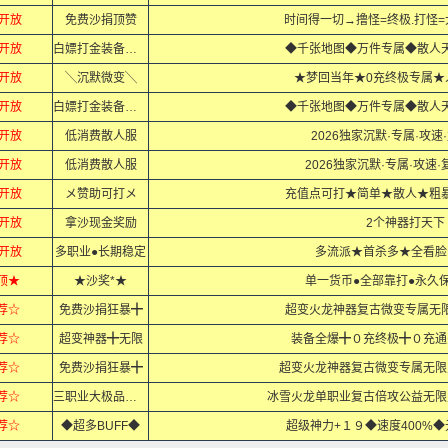
分开放
免费沙捐顶赞
时间得一切→撸怪=终极.打怪=
分开放
白嫖打金装备保值
◆千张地图◆万件专属◆散人
分开放
╲沉默微变╲
★梦回当年★0充终极专属★
分开放
白嫖打金装备保值
◆千张地图◆万件专属◆散人
分开放
低消费散人服
2026独家沉默·专属·攻速
分开放
低消费散人服
2026独家沉默·专属·攻速·
分开放
メ赞助可打メ
充值点可打★简单★散人★粗
分开放
拿沙现金奖励
2个神器打天下
分开放
多职业●长期稳定
多流派★首杀多★全看脸
固顶★
★沙奖*★
单一货币●全部靠打●永久
推荐☆
免费沙捐狂暴╋
超变火龙神器复古微变专属无
推荐☆
超变神器╋无限
装备全爆╋０充终极╋０充通
推荐☆
免费沙捐狂暴╋
超变火龙神器复古微变专属无限
推荐☆
三职业大极品金币
冰雪火龙单职业复古倍攻公益无限
推荐☆
◆超多BUFF◆
超级神力+１９◆速度400%