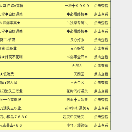
大哥.白嫖=充值
一秒╋９９９９
点击查看
天堂◆白嫖通关
◆必爆终极◆
点击查看
人帅爆率高★
╲独家专属╲
点击查看
天堂◆白嫖通关
◆必爆终极◆
点击查看
·复古·单职
良心好服
点击查看
复古·单职业
良心好服
点击查看
暴★好玩不花哨
メ爆率全开メ
点击查看
无限刀
点击查看
★低消费
一天四区
点击查看
保值●散人追
三天合区
点击查看
限刀迷失三职业
花时间打通关
点击查看
关╋０充霸服
吸血╋大超变
点击查看
刀迷失三职业。
花时间打通关★
点击查看
刀小极品７６８０
超变中变微变暗黑
点击查看
◆元素暴击+６６
小怪╱爆终极
点击查看