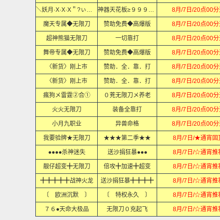
＼妖月·X·X·X＂?ぃメぃメぃメぃメ
神器天花板≥９９９９ぃメぃメぃメぃ
8月/7日/20点00
魔天专属◆无限刀
赞助免费◆高爆版
8月/7日/20点00
超神熊猫无限刀
一切靠打
8月/7日/20点00
舞帝专属◆无限刀
赞助免费◆高爆版
8月/7日/20点00
〈新货〉刚上市
赞助．全．靠．打
8月/7日/20点00
〈新货〉刚上市
赞助．全．靠．打
8月/7日/20点00
瘋狗メ雷霆②合①
０茺无限刀メ养老
8月/7日/20点00
火火无限刀
装备全靠打
8月/7日/20点00
小月九职业
异兽命格
8月/7日/20点00
我要验牌★无限刀
★★★第二季★★
8月/7日/★通宵
●●●●杀神迷失
送沙捐狂暴●●●
8月/7日/☆通宵
靓仔超变╋无限刀
倍攻╋加速╋超变
8月/7日/☆通宵
╋╋╋╋╋战神火龙
送沙捐狂暴╋╋╋╋
8月/7日/☆通宵
〔 欧洲沉默 〕
〔 特权永久 〕
8月/7日/☆通宵
７６●天命大极品
无限刀０充起飞
8月/7日/☆通宵