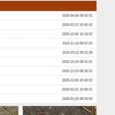
2026-04-04 09:42:01
2026-03-13 10:45:02
2025-10-06 10:18:02
2025-11-10 09:47:02
2026-03-12 09:11:09
2025-10-19 08:41:01
2025-12-23 09:35:01
2025-12-09 10:40:02
2026-03-22 10:40:01
2026-03-29 08:55:00