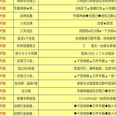
分开放
单职业无限刀
上线就打终极怪花点时间就
分开放
专属神器★单职业
0充起飞▲首爆红包▲小怪爆
分开放
杀神恶魔
专属神器◆无限刀◆迷失沉默公
分开放
０充全满
白嫖★到顶
分开放
三天合区
双授权●无沙捐●一个大陆
分开放
真送1千充值
全网独家沉默专属，持续更新
分开放
所有怪爆鬼王
【 鬼王一出谁与
分开放
送９９９９倍爆
极品+255·１７６大极品
分开放
╲无限刀￥高沙奖
▲千张地图▲万件专属▲一怪
分开放
送2000充值
充值可打，爆率超高，全屏光
分开放
╲无限刀￥高沙奖
▲千张地图▲万件专属▲一怪
分开放
低消费╲超高*报
单职业冰雪超变沉默中变迷
分开放
无沙捐
专属神器迷失无限刀◆零充
分开放
首爆╋茴收现
人人100%出？NB回収装
分开放
白嫖打金装备保值
◆千张地图◆万件专属◆散人
分开放
白嫖打金装备保值
◆千张地图◆万件专属◆散人