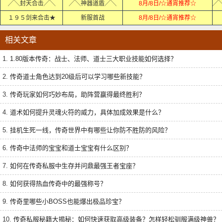
╱╲封天合击╱╲
╱╲神器道盾╱╲
8月/8日/☆通宵推荐☆
１９５剑来合击★
新服首战
8月/8日/☆通宵推荐☆
相关文章
1.
1.80版本传奇：战士、法师、道士三大职业技能如何选择？
2.
传奇道士角色达到20级后可以学习哪些新技能？
3.
传奇玩家如何巧妙布局，助阵营赢得最终胜利？
4.
道术如何提升灵魂火符的威力，具体加成效果是什么？
5.
挂机生死一线，传奇世界中有哪些让你防不胜防的风险？
6.
传奇中法师的宝宝和道士宝宝有什么区别？
7.
如何在传奇私服中生存并问鼎最强王者宝座？
8.
如何获得热血传奇中的最强称号？
9.
传奇里哪些小BOSS也能爆出极品珍宝？
10.
传奇私服秘籍大揭秘：如何快速获取高级装备？怎样轻松驯服满级神兽？