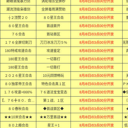
巅峰酒鬼暴力剑
涡轮增压全屏秒
8月/8日/03点00分开放
潮流顶级枭雄剑
全屏毒雨满赞助
8月/8日/03点00分开放
┼２顶赞２０
８０星王合击
8月/8日/03点00分开放
８０星王合击
首战首开
8月/8日/03点00分开放
７６合击
首站首区
8月/8日/03点00分开放
１７６全屏切割刀
刀刀冰冻刀刀５%
8月/8日/03点00分开放
180特戒攻速合击
攻速鉴定
8月/8日/03点00分开放
180星王合击
一切靠打
8月/8日/03点00分开放
180星王合击
一切靠打
8月/8日/03点00分开放
２０２６星王合击
10元回馈畅玩
8月/8日/03点00分开放
８０独家帝王合击
特色合击真１区
8月/8日/03点00分开放
⒈７６攻速+666%
７６道法宝宝变态
8月/8日/03点00分开放
【．７６╋８０．合击．】
第１战．１区
8月/8日/03点00分开放
〔
８０春秋合击
◆首战首区◆
8月/8日/03点00分开放
★★10米合击★★
★★万里首战★★
8月/8日/03点00分开放
★
８０上瘾合击
星王＋1
8月/8日/03点00分开放
低