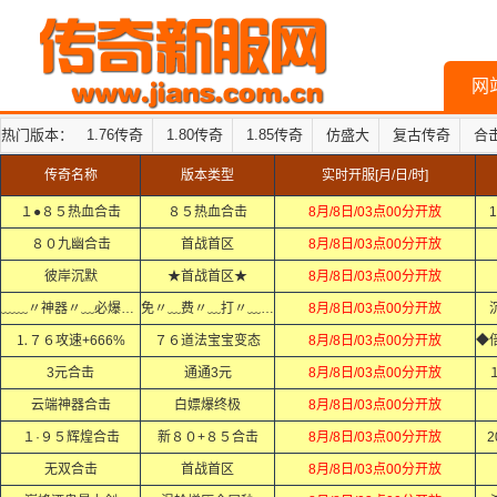
网
热门版本：
1.76传奇
1.80传奇
1.85传奇
仿盛大
复古传奇
合
传奇名称
版本类型
实时开服[月/日/时]
１●８５热血合击
８５热血合击
8月/8日/03点00分开放
1
８０九幽合击
首战首区
8月/8日/03点00分开放
彼岸沉默
★首战首区★
8月/8日/03点00分开放
﹏﹏〃神器〃﹏必爆〃充值﹏﹏
免〃﹏费〃﹏打〃﹏顶〃﹏赞〃
8月/8日/03点00分开放
⒈７６攻速+666%
７６道法宝宝变态
8月/8日/03点00分开放
3元合击
通通3元
8月/8日/03点00分开放
云端神器合击
白嫖爆终极
8月/8日/03点00分开放
１·９５辉煌合击
新８０+８５合击
8月/8日/03点00分开放
2
无双合击
首战首区
8月/8日/03点00分开放