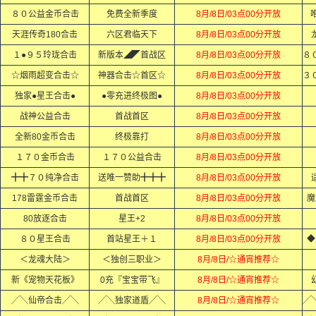
８０公益金币合击
免费全新季度
8月/8日/03点00分开放
天涯传奇180合击
六区君临天下
8月/8日/03点00分开放
１●９５玲珑合击
新版本◢◤首战区
8月/8日/03点00分开放
☆烟雨超变合击☆
神器合击☆首区☆
8月/8日/03点00分开放
独家●星王合击●
●零充进终极图●
8月/8日/03点00分开放
战神公益合击
首战首区
8月/8日/03点00分开放
全新80金币合击
终极靠打
8月/8日/03点00分开放
１７０金币合击
１７０公益合击
8月/8日/03点00分开放
╋╋７０纯净合击
送唯一赞助╋╋╋
8月/8日/03点00分开放
适
178雷霆金币合击
首战首区
8月/8日/03点00分开放
魔
80放逐合击
星王+2
8月/8日/03点00分开放
８０星王合击
首站星王＋１
8月/8日/03点00分开放
◆
＜龙魂大陆＞
＜独创三职业＞
8月/8日/☆通宵推荐☆
新《宠物天花板》
0充『宝宝带飞』
8月/8日/☆通宵推荐☆
╱╲仙帝合击╱╲
╱╲独家道盾╱╲
8月/8日/☆通宵推荐☆