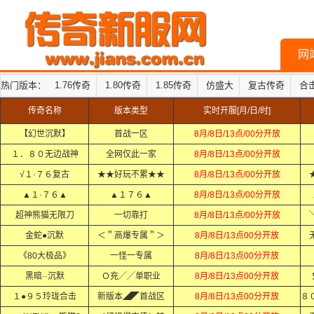
网
热门版本：
1.76传奇
1.80传奇
1.85传奇
仿盛大
复古传奇
合
传奇名称
版本类型
实时开服[月/日/时]
【幻世沉默】
首战一区
8月/8日/13点/00分开放
１．８０无边战神
全网仅此一家
8月/8日/13点/00分开放
√１·７６复古
★★好玩不累★★
8月/8日/13点/00分开放
▲１·７６▲
▲１７６▲
8月/8日/13点/00分开放
超神熊猫无限刀
一切靠打
8月/8日/13点/00分开放
金蛇●沉默
＜＂高爆专属＂＞
8月/8日/13点00分开放
《80大极品》
一怪一专属
8月/8日/13点00分开放
黑暗··沉默
Ｏ充╱╱单职业
8月/8日/13点00分开放
１●９５玲珑合击
新版本◢◤首战区
8月/8日/13点00分开放