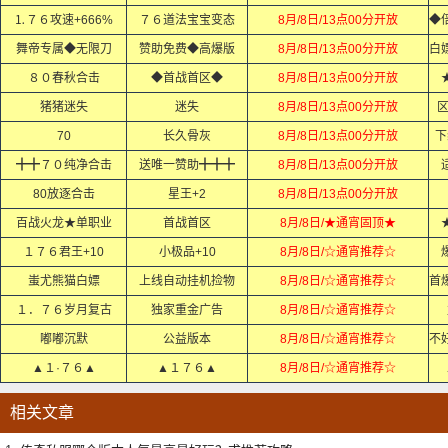
⒈７６攻速+666%
７６道法宝宝变态
8月/8日/13点00分开放
舞帝专属◆无限刀
赞助免费◆高爆版
8月/8日/13点00分开放
８０春秋合击
◆首战首区◆
8月/8日/13点00分开放
猪猪迷失
迷失
8月/8日/13点00分开放
70
长久骨灰
8月/8日/13点00分开放
下
╋╋７０纯净合击
送唯一赞助╋╋╋
8月/8日/13点00分开放
适
80放逐合击
星王+2
8月/8日/13点00分开放
百战火龙★单职业
首战首区
8月/8日/★通宵固顶★
１７６君王+10
小极品+10
8月/8日/☆通宵推荐☆
蚩尤熊猫白嫖
上线自动挂机捡物
8月/8日/☆通宵推荐☆
１．７６岁月复古
独家重金广告
8月/8日/☆通宵推荐☆
嘟嘟沉默
公益版本
8月/8日/☆通宵推荐☆
▲１·７６▲
▲１７６▲
8月/8日/☆通宵推荐☆
相关文章