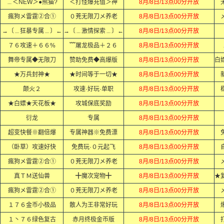
﹍＜NEW＞●熊猫?
＜打怪爆充值＞神
8月/8日/13点00分开放
瘋狗メ雷霆②合①
０茺无限刀メ养老
8月/8日/13点00分开放
→〔﹍狂暴专属﹍〕←
→〔﹍激情探索﹍〕←
8月/8日/13点00分开放
７６攻速＋６６%
﹌屠龙极品＋２６
8月/8日/13点00分开放
舞帝专属◆无限刀
赞助免费◆高爆版
8月/8日/13点00分开放
★万兵封神★
★时间等于一切★
8月/8日/13点00分开放
颠火２
攻速·好玩·单职
8月/8日/13点00分开放
★白嫖★天花板★
攻城保底奖励
8月/8日/13点00分开放
衍龙
专属
8月/8日/13点00分开放
超变快餐※翻倍爆
专属神器※免费漂
8月/8日/13点00分开放
（卧草）攻速好快
免费玩·０元起飞
8月/8日/13点00分开放
瘋狗メ雷霆②合①
０茺无限刀メ养老
8月/8日/13点00分开放
真ＴＭ送仙兽
╋魔次宠物╋
8月/8日/13点00分开放
瘋狗メ雷霆②合①
０茺无限刀メ养老
8月/8日/13点00分开放
１７６金币小极品
散人为王非常好玩
8月/8日/13点00分开放
１丶７６绿色复古
赤月终极金币版
8月/8日/13点00分开放