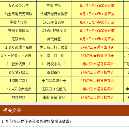
８０公益合击
首战·首区
8月/7日/14点00分开放
纯金币消费无商城
长期养老行会激情
8月/7日/14点00分开放
半兽人传奇
送50平台充值
8月/7日/14点00分开放
＂神器专属极品＂
Ｘ独家·轻微变Ｘ
8月/7日/14点00分开放
无双合击
首战首区
8月/7日/14点00分开放
１８０必爆〃充值
免﹍费﹍打﹍顶赞
8月/7日/★通宵固顶★
无
ＸＸ〃迷失〃〃必爆充值ＸＸ
﹏免﹏费﹏打﹏顶﹏赞﹏
8月/7日/★通宵固顶★
〔 欧洲沉默 〕
〔 特权永久 〕
8月/7日/☆通宵推荐☆
８５梦幻合击
首战首区
8月/7日/☆通宵推荐☆
【嘟嘟沉默】
╋沉默单职业╋
8月/7日/☆通宵推荐☆
７６●天命大极品
无限刀０充起飞
8月/7日/☆通宵推荐☆
◆
神念神器
独家·首战·首区
8月/7日/☆通宵推荐☆
相关文章
1.
如何在热血传奇私服高效打金快速致富？