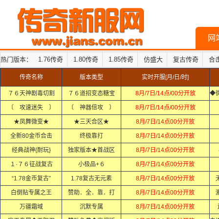
网
热门版本：
1.76传奇
1.80传奇
1.85传奇
仿盛大
复古传奇
合
传奇名称
版本类型
实时开服[月/日/时]
７６天神剧毒切割
７６道招变态糖宝
8月/7日/14点/00分开放
〔 攻速迷失 〕
〔 神器倍攻 〕
8月/7日/14点/00分开放
★凤舞微变★
★三天合区★
8月/7日/14点00分开放
全新80金币合击
终极靠打
8月/7日/14点00分开放
经典战神{耐玩}
独家版本★首战区
8月/7日/14点00分开放
１·７６征战复古
小极品+６
8月/7日/14点00分开放
“1.78金币复古”
1.78复古无元素
8月/7日/14点00分开放
白倒贴专属之王
赞助．全．靠．打
8月/7日/14点00分开放
万疆霜域
沉默专属
8月/7日/14点00分开放