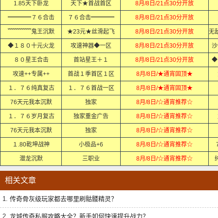
1.85天下卧龙
天下★首战首区
8月/8日/21点30分开放
━━━━７６合击
７６合击━━━━
8月/8日/21点30分开放
﹌﹌﹌﹌鬼王沉默
★23元★丝滑起飞
8月/8日/21点30分开放
◆１８０十元火龙
攻速神器◆一区
8月/8日/21点30分开放
沙
８０星王合击
首站星王＋１
8月/8日/21点30分开放
◆
攻速++专属++
首战１季首区１区
8月/8日/★通宵固顶★
１．７６纯真复古
１．７６首战一区
8月/8日/★通宵固顶★
76天元我本沉默
独家
8月/8日/☆通宵推荐☆
１．７６岁月复古
独家重金广告
8月/8日/☆通宵推荐☆
76天元我本沉默
独家
8月/8日/☆通宵推荐☆
１.80乾坤战神
小极品+6
8月/8日/☆通宵推荐☆
潜龙沉默
三职业
8月/8日/☆通宵推荐☆
相关文章
1.
传奇骨灰级玩家都去哪里刷骷髅精灵？
2.
龙城传奇私服攻略大全？新手如何快速提升战力？