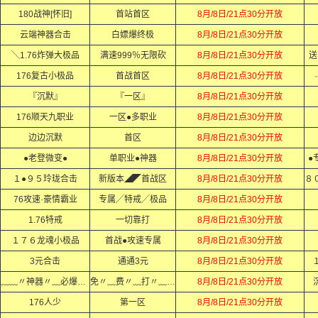
180战神[怀旧]
首站首区
8月/8日/21点30分开放
云端神器合击
白嫖爆终极
8月/8日/21点30分开放
╲1.76炸弹大极品
满速999％无限砍
8月/8日/21点30分开放
送
176复古小极品
首战首区
8月/8日/21点30分开放
『沉默』
『一区』
8月/8日/21点30分开放
176顺天九职业
一区●多职业
8月/8日/21点30分开放
边边沉默
首区
8月/8日/21点30分开放
●老登微变●
单职业●神器
8月/8日/21点30分开放
●
１●９５玲珑合击
新版本◢◤首战区
8月/8日/21点30分开放
76攻速·豪情霸业
专属╱特戒╱极品
8月/8日/21点30分开放
1.76特戒
一切靠打
8月/8日/21点30分开放
１７６龙魂小极品
首战●攻速专属
8月/8日/21点30分开放
3元合击
通通3元
8月/8日/21点30分开放
﹏﹏〃神器〃﹏必爆〃充值﹏﹏
免〃﹏费〃﹏打〃﹏顶〃﹏赞〃
8月/8日/21点30分开放
176人少
第一区
8月/8日/21点30分开放