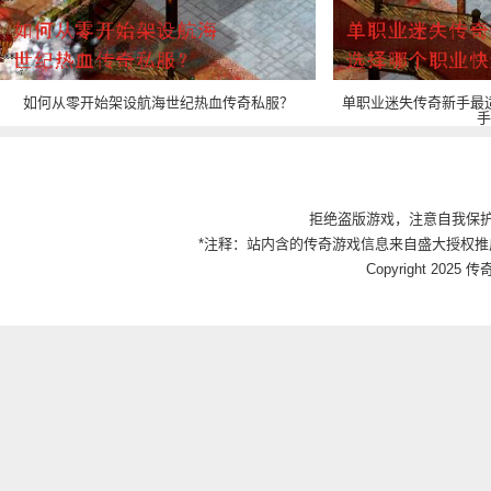
如何从零开始架设航海世纪热血传奇私服？
单职业迷失传奇新手最
手
拒绝盗版游戏，注意自我保
*注释：站内含的传奇游戏信息来自盛大授权推
Copyright 2025 传