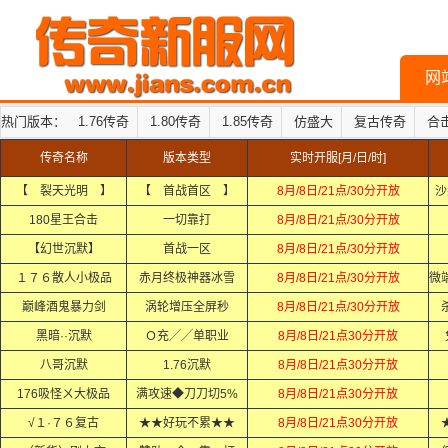
网
热门版本：
1.76传奇
1.80传奇
1.85传奇
仿盛大
复古传奇
合
传奇名称
版本类型
实时开服[月/日/时]
【 裂天光明 】
【 首战首区 】
8月/8日/21点/30分开放
沙
180星王合击
一切靠打
8月/8日/21点/30分开放
【幻世沉默】
首战一区
8月/8日/21点/30分开放
１７６散人小极品
赤月终极神器冰雪
8月/8日/21点/30分开放
巅峰酒鬼暴力剑
涡轮增压全屏秒
8月/8日/21点/30分开放
黑暗··沉默
Ｏ充╱╱单职业
8月/8日/21点30分开放
八哥沉默
1.76沉默
8月/8日/21点30分开放
176吸怪ㄨ大极品
满攻速◆刀刀切5%
8月/8日/21点30分开放
√１·７６复古
★★好玩不累★★
8月/8日/21点30分开放