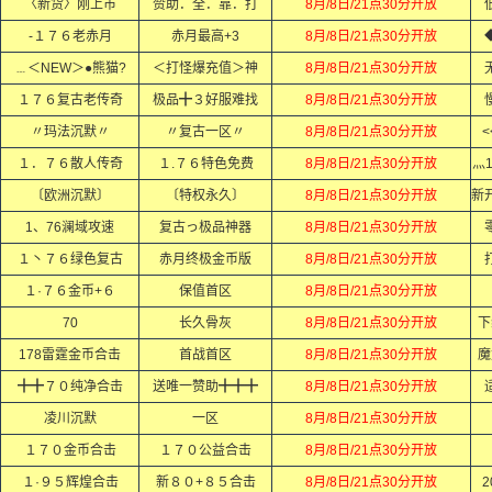
〈新货〉刚上市
赞助．全．靠．打
8月/8日/21点30分开放
-１７６老赤月
赤月最高+3
8月/8日/21点30分开放
﹍＜NEW＞●熊猫?
＜打怪爆充值＞神
8月/8日/21点30分开放
１７６复古老传奇
极品╋３好服难找
8月/8日/21点30分开放
〃玛法沉默〃
〃复古一区〃
8月/8日/21点30分开放
<
１．７６散人传奇
１.７６特色免费
8月/8日/21点30分开放
灬
〔欧洲沉默〕
〔特权永久〕
8月/8日/21点30分开放
1、76澜域攻速
复古っ极品神器
8月/8日/21点30分开放
１丶７６绿色复古
赤月终极金币版
8月/8日/21点30分开放
１·７６金币+６
保值首区
8月/8日/21点30分开放
70
长久骨灰
8月/8日/21点30分开放
下
178雷霆金币合击
首战首区
8月/8日/21点30分开放
魔
╋╋７０纯净合击
送唯一赞助╋╋╋
8月/8日/21点30分开放
适
凌川沉默
一区
8月/8日/21点30分开放
１７０金币合击
１７０公益合击
8月/8日/21点30分开放
１·９５辉煌合击
新８０+８５合击
8月/8日/21点30分开放
2