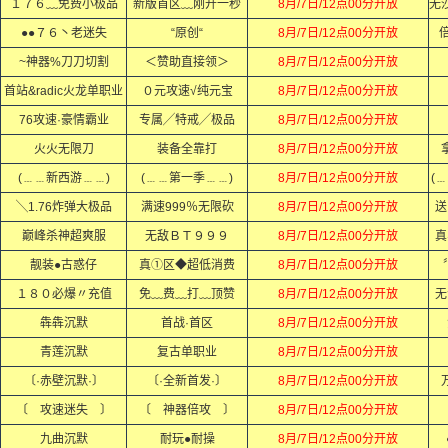
１７６﹏免费小极品
新版首区﹏刚开一秒
8月/7日/12点00分开放
●●７６丶老迷失
“原创“
8月/7日/12点00分开放
倍
~神器%刀刀切割
＜赞助直接领＞
8月/7日/12点00分开放
首站&radic火龙单职业
０元攻速√纯元宝
8月/7日/12点00分开放
76攻速·豪情霸业
专属╱特戒╱极品
8月/7日/12点00分开放
火火无限刀
装备全靠打
8月/7日/12点00分开放
(﹍﹍新西游﹍﹍)
(﹍﹍第一季﹍﹍)
8月/7日/12点00分开放
(
╲1.76炸弹大极品
满速999％无限砍
8月/7日/12点00分开放
送
巅峰杀神超爽服
无敌ＢＴ９９９
8月/7日/12点00分开放
真
靓装●古惑仔
真①区◆超低消费
8月/7日/12点00分开放
１８０必爆〃充值
免﹏费﹏打﹏顶赞
8月/7日/12点00分开放
无
犇犇沉默
首战·首区
8月/7日/12点00分开放
青莲沉默
复古单职业
8月/7日/12点00分开放
〔·赤壁沉默·〕
〔·全新首发·〕
8月/7日/12点00分开放
〔 攻速迷失 〕
〔 神器倍攻 〕
8月/7日/12点00分开放
九曲沉默
耐玩●耐操
8月/7日/12点00分开放