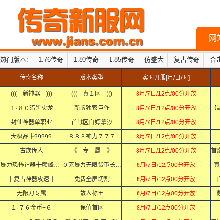
网
热门版本：
1.76传奇
1.80传奇
1.85传奇
仿盛大
复古传奇
合
传奇名称
版本类型
实时开服[月/日/时]
((( 新神器 )))
((( 真１区 )))
8月/7日/12点/00分开放
１·８０暗黑火龙
新版独家巨作
8月/7日/12点/00分开放
封仙神器单职业
首战区白嫖拿沙
8月/7日/12点/00分开放
大极品╊99999
８８８神力７７７
8月/7日/12点/00分开放
古族传人
《 专 属 》
8月/7日/12点/00分开放
暴力恐怖神器╋巅峰杀神
０茺暴力无限货币长久爽
8月/7日/12点00分开放
真
┃复古神器攻速┃
免费全屏切割
8月/7日/12点00分开放
无限刀专属
散人称王
8月/7日/12点00分开放
１·７６金币+６
保值首区
8月/7日/12点00分开放