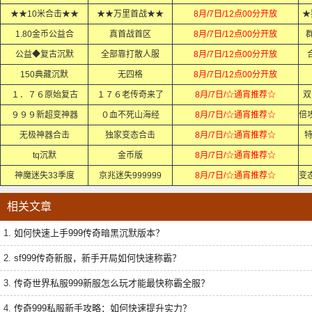
★★10米合击★★
★★万里首战★★
8月/7日/12点00分开放
★
1.80金币公益合
真首战首区
8月/7日/12点00分开放
群
公益◆复古沉默
全部靠打散人服
8月/7日/12点00分开放
150典藏沉默
无四格
8月/7日/12点00分开放
１．７６原始复古
１７６老传奇来了
8月/7日/☆通宵推荐☆
双
９９９新超变神器
０血不死山海经
8月/7日/☆通宵推荐☆
无极神器合击
独家变态合击
8月/7日/☆通宵推荐☆
特
tq沉默
金币版
8月/7日/☆通宵推荐☆
神魔迷失33季度
京兆迷失999999
8月/7日/☆通宵推荐☆
相关文章
1.
如何快速上手999传奇暗黑沉默版本？
2.
sf999传奇新服，新手开局如何快速称霸？
3.
传奇世界私服999新服怎么玩才能最快称霸全服？
4.
传奇999私服新手攻略：如何快速提升实力？