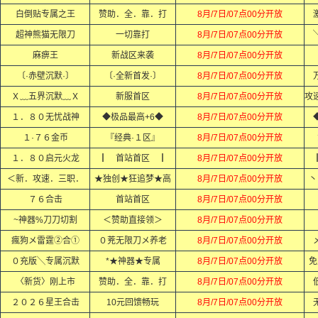
白倒贴专属之王
赞助．全．靠．打
8月/7日/07点00分开放
超神熊猫无限刀
一切靠打
8月/7日/07点00分开放
麻痹王
新战区来袭
8月/7日/07点00分开放
〔·赤壁沉默·〕
〔·全新首发·〕
8月/7日/07点00分开放
Ｘ﹏五界沉默﹏Ｘ
新服首区
8月/7日/07点00分开放
１．８０无忧战神
◆极品最高+6◆
8月/7日/07点00分开放
１·７６金币
『经典·１区』
8月/7日/07点00分开放
１．８０启元火龙
┃ 首站首区 ┃
8月/7日/07点00分开放
＜新．攻速．三职．
★独创★狂追梦★高
8月/7日/07点00分开放
丶
７６合击
首站首区
8月/7日/07点00分开放
~神器%刀刀切割
＜赞助直接领＞
8月/7日/07点00分开放
瘋狗メ雷霆②合①
０茺无限刀メ养老
8月/7日/07点00分开放
０充版╲专属沉默
*★神器★专属
8月/7日/07点00分开放
免
〈新货〉刚上市
赞助．全．靠．打
8月/7日/07点00分开放
２０２６星王合击
10元回馈畅玩
8月/7日/07点00分开放