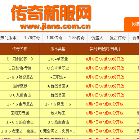
网
热门版本：
1.76传奇
1.80传奇
1.85传奇
仿盛大
复古传奇
合
传奇名称
版本类型
实时开服[月/日/时]
《 刀剑如梦 》
176●单职业
8月/7日/07点/00分开放
古武剑仙·专属
Ｏ充※单职业
8月/7日/07点/00分开放
１·８０魅影复古
●三职业●
8月/7日/07点/00分开放
彼岸沉默
★首战首区★
8月/7日/07点/00分开放
８０九幽合击
首战首区
8月/7日/07点/00分开放
１·７６金币复古
１·７６极品＋６
8月/7日/07点00分开放
无限刀专属
散人称王
8月/7日/07点00分开放
１●８５热血合击
８５热血合击
8月/7日/07点00分开放
1
１８５攻速∠→雷霆②合①
０茺全满∠→免费〃打顶赞
8月/7日/07点00分开放