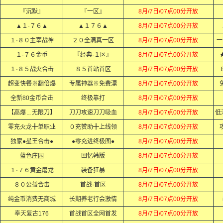
『沉默』
『一区』
8月/7日/07点00分开放
▲１·７６▲
▲１７６▲
8月/7日/07点00分开放
１·８０主宰战神
２０全满真一区
8月/7日/07点00分开放
一
１·７６金币
『经典·１区』
8月/7日/07点00分开放
１·８５战火合击
８５首站首区
8月/7日/07点00分开放
超变快餐※翻倍爆
专属神器※免费漂
8月/7日/07点00分开放
全新80金币合击
终极靠打
8月/7日/07点00分开放
【高爆﹍无限刀】
刀刀攻速刀刀吸血
8月/7日/07点00分开放
低
零充火龙╋单职业
０充赞助╋上线领
8月/7日/07点00分开放
独家●星王合击●
●零充进终极图●
8月/7日/07点00分开放
蓝色庄园
回忆韩版
8月/7日/07点00分开放
１·７６黄金屠龙
装备狂暴
8月/7日/07点00分开放
８０公益合击
首战·首区
8月/7日/07点00分开放
纯金币消费无商城
长期养老行会激情
8月/7日/07点00分开放
奉天复古176
首战首区全网首发
8月/7日/07点00分开放