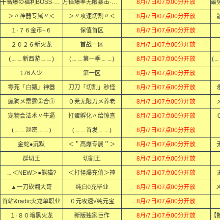
╋高爆の福利BOSS·Ｘ·Ｘ
万倍爆率无限暴击·Ｘ·Ｘ
8月/7日/07点00分开放
＞〃神器专属〃＜
＞〃攻速切割〃＜
8月/7日/07点00分开放
１·７６金币+６
保值首区
8月/7日/07点00分开放
２０２６新火龙
首战一区
8月/7日/07点00分开放
(﹍﹍新西游﹍﹍)
(﹍﹍第一季﹍﹍)
8月/7日/07点00分开放
(
176人少
第一区
8月/7日/07点00分开放
零茺「白瓢」神器
刀刀「切割」秒怪
8月/7日/07点00分开放
瘋狗メ雷霆②合①
０茺无限刀メ养老
8月/7日/07点00分开放
宠物会法术〃牛逼
打蛋孵化〃给惊喜
8月/7日/07点00分开放
(﹍﹍泄密﹍﹍)
(﹍﹍首发﹍﹍)
8月/7日/07点00分开放
金蛇●沉默
＜＂高爆专属＂＞
8月/7日/07点00分开放
群切王
切割王
8月/7日/07点00分开放
﹍＜NEW＞●熊猫?
＜打怪爆充值＞神
8月/7日/07点00分开放
▲一刀砍翻大哥
纯白0充毕业
8月/7日/07点00分开放
首站&radic火龙单职业
０元攻速√纯元宝
8月/7日/07点00分开放
１·８０暗黑火龙
新版独家巨作
8月/7日/07点00分开放