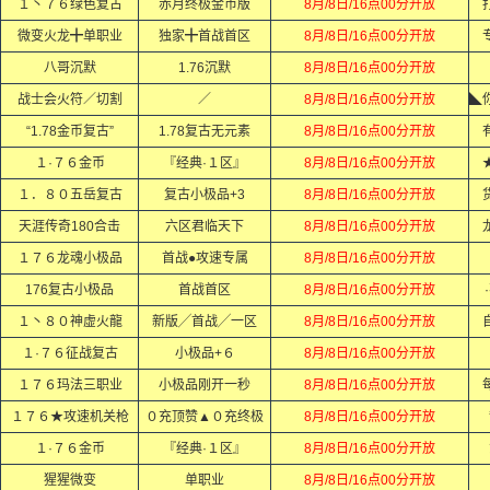
１丶７６绿色复古
赤月终极金币版
8月/8日/16点00分开放
微变火龙╋单职业
独家╋首战首区
8月/8日/16点00分开放
八哥沉默
1.76沉默
8月/8日/16点00分开放
战士会火符／切割
／
8月/8日/16点00分开放
“1.78金币复古”
1.78复古无元素
8月/8日/16点00分开放
１·７６金币
『经典·１区』
8月/8日/16点00分开放
１．８０五岳复古
复古小极品+3
8月/8日/16点00分开放
天涯传奇180合击
六区君临天下
8月/8日/16点00分开放
１７６龙魂小极品
首战●攻速专属
8月/8日/16点00分开放
176复古小极品
首战首区
8月/8日/16点00分开放
１丶８０神虚火龍
新版╱首战╱一区
8月/8日/16点00分开放
１·７６征战复古
小极品+６
8月/8日/16点00分开放
１７６玛法三职业
小极品刚开一秒
8月/8日/16点00分开放
１７６★攻速机关枪
０充顶赞▲０充终极
8月/8日/16点00分开放
１·７６金币
『经典·１区』
8月/8日/16点00分开放
猩猩微变
单职业
8月/8日/16点00分开放