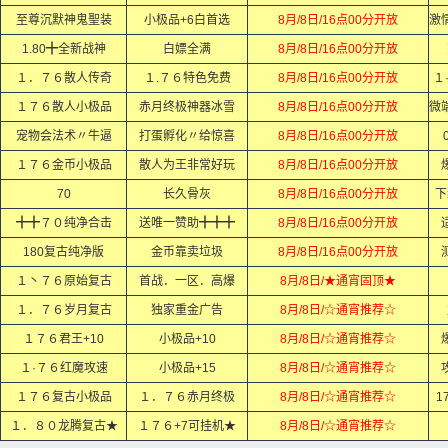
至尊沉默神鬼聖装
小极品+6白首选
8月/8日/16点00分开放
1.80╋全新战神
白嫖全满
8月/8日/16点00分开放
１．７６散人传奇
１.７６特色免费
8月/8日/16点00分开放
１
１７６散人小极品
赤月终极神器冰雪
8月/8日/16点00分开放
宠物会法术〃牛逼
打蛋孵化〃给惊喜
8月/8日/16点00分开放
１７６金币小极品
散人为王非常好玩
8月/8日/16点00分开放
70
长久骨灰
8月/8日/16点00分开放
下
╋╋７０纯净合击
送唯一赞助╋╋╋
8月/8日/16点00分开放
适
180复古纯净版
金币靠卖垃圾
8月/8日/16点00分开放
１丶７６原始复古
首战．一区．高爆
8月/8日/★通宵固顶★
１．７６岁月复古
独家重金广告
8月/8日/☆通宵推荐☆
１７６君王+10
小极品+10
8月/8日/☆通宵推荐☆
１·７６红魔攻速
小极品+15
8月/8日/☆通宵推荐☆
１７６复古小极品
１．７６赤月终极
8月/8日/☆通宵推荐☆
1
１．８０龙腾复古★
１７６+7可挂机★
8月/8日/☆通宵推荐☆