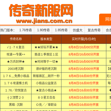
网
热门版本：
1.76传奇
1.80传奇
1.85传奇
仿盛大
复古传奇
合
传奇名称
版本类型
实时开服[月/日/时]
√１·７６复古
★★好玩不累★★
8月/8日/16点/00分开放
攻速++专属++
首战１季首区１区
8月/8日/16点/00分开放
★万兵封神★
★时间等于一切★
8月/8日/16点/00分开放
2003老沉默
原IP版的老沉默
8月/8日/16点/00分开放
１７６﹏免费小极品
新版首区﹏刚开一秒
8月/8日/16点00分开放
⒈７６攻速推土机
小极品公益复古
8月/8日/16点00分开放
每
１.76╱欣悦复古
★复古小极品★
8月/8日/16点00分开放
┼２顶赞２０
８０星王合击
8月/8日/16点00分开放
黑暗··沉默
Ｏ充╱╱单职业
8月/8日/16点00分开放