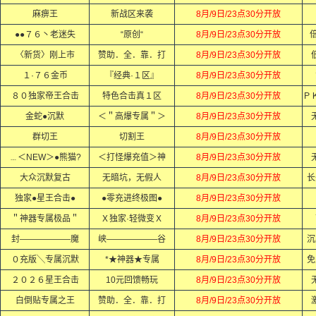
麻痹王
新战区来袭
8月/9日/23点30分开放
●●７６丶老迷失
“原创“
8月/9日/23点30分开放
倍
〈新货〉刚上市
赞助．全．靠．打
8月/9日/23点30分开放
１·７６金币
『经典·１区』
8月/9日/23点30分开放
８０独家帝王合击
特色合击真１区
8月/9日/23点30分开放
金蛇●沉默
＜＂高爆专属＂＞
8月/9日/23点30分开放
群切王
切割王
8月/9日/23点30分开放
﹍＜NEW＞●熊猫?
＜打怪爆充值＞神
8月/9日/23点30分开放
大众沉默复古
无暗坑，无假人
8月/9日/23点30分开放
长
独家●星王合击●
●零充进终极图●
8月/9日/23点30分开放
＂神器专属极品＂
Ｘ独家·轻微变Ｘ
8月/9日/23点30分开放
封——————魔
峡——————谷
8月/9日/23点30分开放
沉
０充版╲专属沉默
*★神器★专属
8月/9日/23点30分开放
免
２０２６星王合击
10元回馈畅玩
8月/9日/23点30分开放
白倒贴专属之王
赞助．全．靠．打
8月/9日/23点30分开放