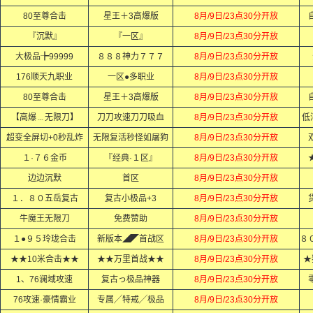
80至尊合击
星王＋3高爆版
8月/9日/23点30分开放
『沉默』
『一区』
8月/9日/23点30分开放
大极品╊99999
８８８神力７７７
8月/9日/23点30分开放
176顺天九职业
一区●多职业
8月/9日/23点30分开放
80至尊合击
星王＋3高爆版
8月/9日/23点30分开放
【高爆﹍无限刀】
刀刀攻速刀刀吸血
8月/9日/23点30分开放
低
超变全屏切+0秒乱炸
无限复活秒怪如屠狗
8月/9日/23点30分开放
１·７６金币
『经典·１区』
8月/9日/23点30分开放
边边沉默
首区
8月/9日/23点30分开放
１．８０五岳复古
复古小极品+3
8月/9日/23点30分开放
牛魔王无限刀
免费赞助
8月/9日/23点30分开放
１●９５玲珑合击
新版本◢◤首战区
8月/9日/23点30分开放
★★10米合击★★
★★万里首战★★
8月/9日/23点30分开放
★
1、76澜域攻速
复古っ极品神器
8月/9日/23点30分开放
76攻速·豪情霸业
专属╱特戒╱极品
8月/9日/23点30分开放