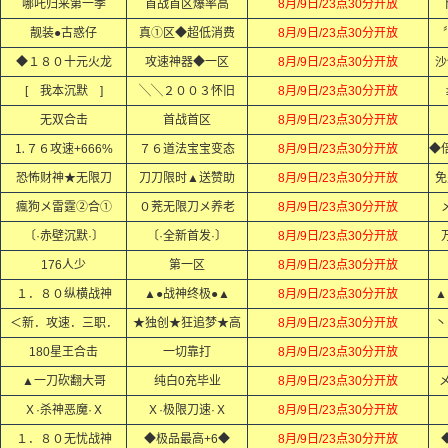
哪吒归来第一季
首战首区爆率高
8月/9日/23点30分开放
靓装●古惑仔
真①区◆超低消费
8月/9日/23点30分开放
◆１８０十元火龙
攻速神器◆一区
8月/9日/23点30分开放
沙
[ 我本沉默 ]
╲╲２００３怀旧
8月/9日/23点30分开放
无双合击
首战首区
8月/9日/23点30分开放
⒈７６攻速+666%
７６道法宝宝变态
8月/9日/23点30分开放
恐怖财神★无限刀
刀刀限时▲送赞助
8月/9日/23点30分开放
免
瘋狗メ雷霆②合①
０茺无限刀メ养老
8月/9日/23点30分开放
〔·赤壁沉默·〕
〔·全新首发·〕
8月/9日/23点30分开放
176人少
第一区
8月/9日/23点30分开放
１．８０纵横战神
▲●战神终极●▲
8月/9日/23点30分开放
▲
＜新．攻速．三职．
★独创★狂追梦★高
8月/9日/23点30分开放
丶
180星王合击
一切靠打
8月/9日/23点30分开放
▲一刀砍翻大哥
纯白0充毕业
8月/9日/23点30分开放
Ｘ·杀神恶魔·Ｘ
Ｘ·极限刀速·Ｘ
8月/9日/23点30分开放
１．８０无忧战神
◆极品最高+6◆
8月/9日/23点30分开放