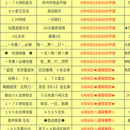
１丶７６绿色复古
赤月终极金币版
8月/9日/23点30分开放
８０星王合击
首战首开
8月/9日/23点30分开放
1.76特戒
一切靠打
8月/9日/23点30分开放
仙凰道盾合击
2026最新道盾
8月/9日/23点30分开放
3元合击
通通3元
8月/9日/23点30分开放
﹏﹏〃专属〃﹏必爆〃充值﹏﹏
免〃﹏费〃﹏打〃﹏顶〃﹏赞﹏
8月/9日/23点30分开放
◆ 攻速神器 ◆
〃无〃限〃首〃爆
8月/9日/23点30分开放
〃专属〃必爆充值
免﹏费﹏打﹏顶赞
8月/9日/23点30分开放
＂超变╱凤求凰迷失
区区爆满╱０充全满
8月/9日/★通宵固顶★
经典１．７６
１．７８复古
8月/9日/★通宵固顶★
戰龍超变＼无限刀／
变态【杀人】送全满
8月/9日/★通宵固顶★
首站※火龙单职业
０元攻速※纯元宝
8月/9日/★通宵固顶★
沙
１丶７６原始复古
首战．一区．高爆
8月/9日/★通宵固顶★
１９５合击神龙版
９５８５合击
8月/9日/☆通宵推荐☆
鬼斧炼章·生化
◆首战首区◆
8月/9日/☆通宵推荐☆
１８０至尊合击
星王＋４首战区刚开
8月/9日/☆通宵推荐☆