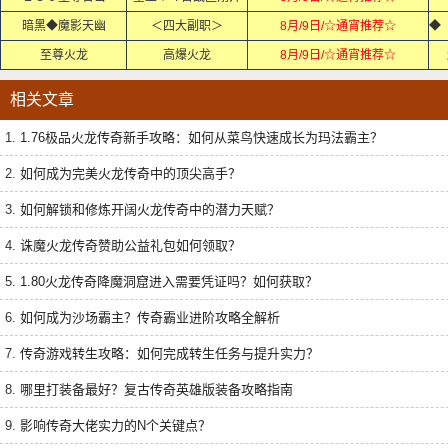
暗黑◆魔影天幽
＜四大副职＞
8月/9日/☆通宵推荐☆
至尊火龙
高爆火龙
8月/9日/☆通宵推荐☆
相关文章
1.
1.76极品火龙传奇新手攻略：如何从菜鸟快速成长为玛法霸主？
2.
如何成为完美火龙传奇中的顶尖高手？
3.
如何解锁和修炼开阔火龙传奇中的潜力天赋？
4.
诛魔火龙传奇赞助公益礼包如何领取？
5.
1.80火龙传奇降魔洞窟进入需要凭证吗？如何获取？
6.
如何成为沙场霸主？传奇霸业进阶攻略全解析
7.
传奇游戏转生攻略：如何完成转生任务与提升实力？
8.
哪里打装备最好？复古传奇英雄版装备攻略指南
9.
影响传奇大佬实力的N个关键点？