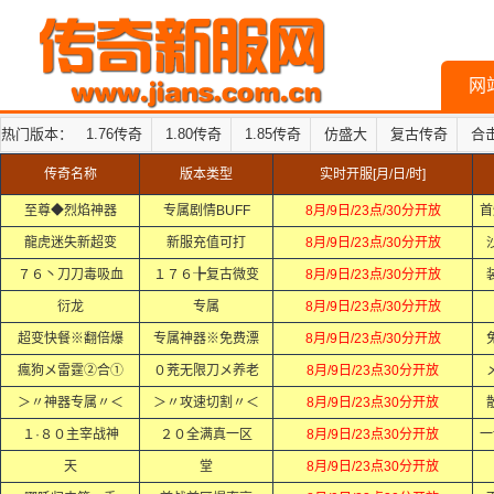
网
热门版本：
1.76传奇
1.80传奇
1.85传奇
仿盛大
复古传奇
合
传奇名称
版本类型
实时开服[月/日/时]
至尊◆烈焰神器
专属剧情BUFF
8月/9日/23点/30分开放
首
龍虎迷失新超变
新服充值可打
8月/9日/23点/30分开放
７６丶刀刀毒吸血
１７６╊复古微变
8月/9日/23点/30分开放
衍龙
专属
8月/9日/23点/30分开放
超变快餐※翻倍爆
专属神器※免费漂
8月/9日/23点/30分开放
瘋狗メ雷霆②合①
０茺无限刀メ养老
8月/9日/23点30分开放
＞〃神器专属〃＜
＞〃攻速切割〃＜
8月/9日/23点30分开放
１·８０主宰战神
２０全满真一区
8月/9日/23点30分开放
一
天
堂
8月/9日/23点30分开放