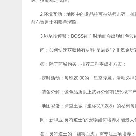
讽」技能稳定仇恨。
2.环境互动：地图中的龙晶柱可被法师击碎，掉落
前布置道士召唤兽堵路。
3.秒杀技预警：BOSS红血时地面会出现红色
问：如何快速获取稀有材料“星辰铁”？非氪金玩
答：除了商城购买，推荐三种零成本方案：
-定时活动：每晚20:00的「星空降魔」活动必掉
-装备分解：紫色品质以上武器分解有15%概
-地图彩蛋：盟重土城（坐标317,285）的枯
问：新职业“灵符道士”的宠物如何培养才能最大
答：灵符道士的「幽冥白虎」需专注三项培养：