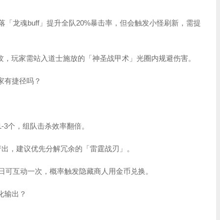
「龙魂buff」提升全队20%暴击率，但会触发小怪刷新，需提
波纹，玩家需站入道士施放的「神圣战甲术」光圈内规避伤害。
家有捷径吗？
1-3个，组队击杀效率翻倍。
率产出，建议优先分解冗余的「雷霆战刃」。
树每日可互动一次，概率触发隐藏商人用金币兑换。
化输出？