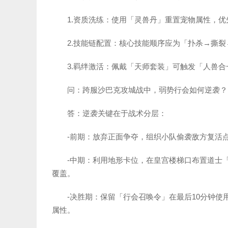
1.资质洗练：使用「灵兽丹」重置宠物属性，优先
2.技能链配置：核心技能顺序应为「扑杀→撕裂
3.羁绊激活：佩戴「天师套装」可触发「人兽合
问：跨服沙巴克攻城战中，弱势行会如何逆袭？
答：逆袭关键在于战术分层：
-前期：放弃正面争夺，组织小队偷袭敌方复活
-中期：利用地形卡位，在皇宫楼梯口布置道士
覆盖。
-决胜期：保留「行会召唤令」在最后10分钟
属性。