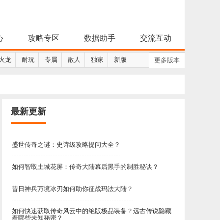
心
攻略专区
数据助手
交流互动
火龙
耐玩
专属
散人
独家
新版
更多版本
最新更新
盛世传奇之谜：史诗级攻略提问大全？
如何智取土城花屏：传奇大陆幕后黑手的制胜秘诀？
昔日神兵万境冰刃如何助你征战玛法大陆？
如何快速获取传奇风云中的绝版极品装备？远古传说隐藏
着哪些未知秘密？