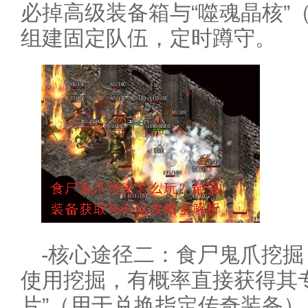
必掉高级装备箱与“噬魂晶核”
组建固定队伍，定时蹲守。
-核心途径二：食尸鬼爪挖掘
使用挖掘，有概率直接获得其
片”（用于兑换指定传奇装备