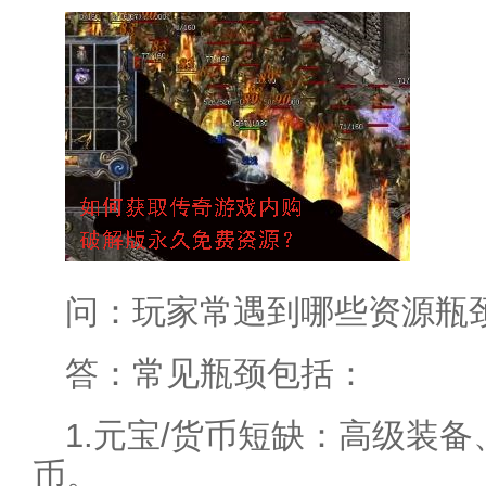
问：玩家常遇到哪些资源瓶
答：常见瓶颈包括：
1.元宝/货币短缺：高级装
币。